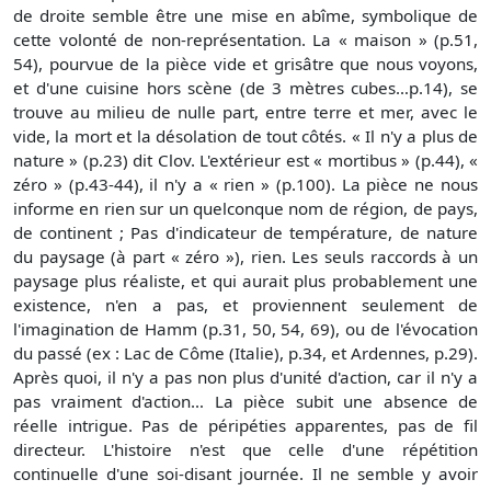
de droite semble être une mise en abîme, symbolique de
cette volonté de non-représentation. La « maison » (p.51,
54), pourvue de la pièce vide et grisâtre que nous voyons,
et d'une cuisine hors scène (de 3 mètres cubes…p.14), se
trouve au milieu de nulle part, entre terre et mer, avec le
vide, la mort et la désolation de tout côtés. « Il n'y a plus de
nature » (p.23) dit Clov. L'extérieur est « mortibus » (p.44), «
zéro » (p.43-44), il n'y a « rien » (p.100). La pièce ne nous
informe en rien sur un quelconque nom de région, de pays,
de continent ; Pas d'indicateur de température, de nature
du paysage (à part « zéro »), rien. Les seuls raccords à un
paysage plus réaliste, et qui aurait plus probablement une
existence, n'en a pas, et proviennent seulement de
l'imagination de Hamm (p.31, 50, 54, 69), ou de l'évocation
du passé (ex : Lac de Côme (Italie), p.34, et Ardennes, p.29).
Après quoi, il n'y a pas non plus d'unité d'action, car il n'y a
pas vraiment d'action… La pièce subit une absence de
réelle intrigue. Pas de péripéties apparentes, pas de fil
directeur. L'histoire n'est que celle d'une répétition
continuelle d'une soi-disant journée. Il ne semble y avoir