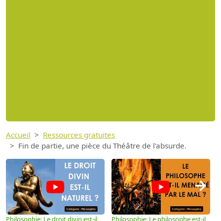
Accueil
Ressources gratuites
Fin de partie, une pièce du Théâtre de l'absurde.
→
Philosophie: Le droit divin est-il
Philosophie: Le philosophe est-il
P