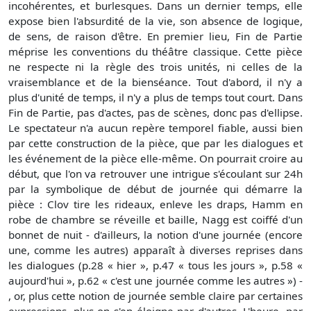
incohérentes, et burlesques. Dans un dernier temps, elle
expose bien l'absurdité de la vie, son absence de logique,
de sens, de raison d'être. En premier lieu, Fin de Partie
méprise les conventions du théâtre classique. Cette pièce
ne respecte ni la règle des trois unités, ni celles de la
vraisemblance et de la bienséance. Tout d'abord, il n'y a
plus d'unité de temps, il n'y a plus de temps tout court. Dans
Fin de Partie, pas d'actes, pas de scènes, donc pas d'ellipse.
Le spectateur n'a aucun repère temporel fiable, aussi bien
par cette construction de la pièce, que par les dialogues et
les événement de la pièce elle-même. On pourrait croire au
début, que l'on va retrouver une intrigue s'écoulant sur 24h
par la symbolique de début de journée qui démarre la
pièce : Clov tire les rideaux, enleve les draps, Hamm en
robe de chambre se réveille et baille, Nagg est coiffé d'un
bonnet de nuit - d'ailleurs, la notion d'une journée (encore
une, comme les autres) apparaît à diverses reprises dans
les dialogues (p.28 « hier », p.47 « tous les jours », p.58 «
aujourd'hui », p.62 « c'est une journée comme les autres ») -
, or, plus cette notion de journée semble claire par certaines
expressions, plus on s'en éloigne par d'autres. L'heure, par