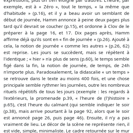
exemple, est à « Zéro », tout le temps, « la même que
d'habitude » (p.16), et il y a beau avoir un semblant de
début de journée, Hamm annonce à peine deux pages plus
tard qu'il devrait se coucher (p.15), et ordonne à Clov de le
préparer à la page 16, et 17. Dix pages après, Hamm
affirme déjà qu'ils sont en « fin de journée » (p.26). Ajouté à
cela, la notion de journée « comme les autres » (p.26, 62)
est reprise. Les jours se succèdent, mais se répètent à
l'identique ; « hier » n'a plus de sens (p.60), le temps semble
figé dans la fin, la notion de journée, de temps, de 24h
n'importe plus. Paradoxalement, la didascalie « un temps »
se retrouve dans le texte au moins 400 fois, et une chose
principale semble rythmer les journées, outre les nombreux
rituels répétitifs de tous les jours (exemple : les regards à
l'extérieurs, la promenade p.39, « l'heure de (l')histoire »
p.65), c'est l'heure du calmant (qui semble indiquer le soir
(p.38), mais arrive pourtant à la page 92, alors que le soir
est annoncé page 26, puis page 46). Ensuite, il n'y a pas
vraiment de lieu. Le décor de la scène ne représente rien, il
est vide, simple, minimaliste. Le cadre retournée sur le mur