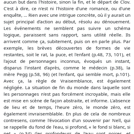
aucun but dans l'histoire, sinon la fin, et le départ de Clov.
C'est à dire, ce n'est ni l'histoire d'une romance, ou d'une
enquête, … Rien avec une intrigue concrète, où il y aurait un
sujet principal d'action au début, résolu au dénouement.
Les événements ne semblent pas suivre un schéma
logique, paraissent sans rapport, sans utilité réelle. Ils
arrivent comme ça, subitement, puis on en parle plus. Par
exemple, les brèves découvertes de formes de vie
restantes, soit le rat, la puce, et l'enfant (p.48, 73, 101), et
l'ajout de personnages inconnus, évoqués un instant,
disparus l'instant d'après, comme le médecin (p.38), la
mère Pegg (p.58, 96) (et l'enfant, qui semble mort, p.101).
Avec ça, la règle de Vraisemblance, est également
négligée. La situation de fin du monde dans laquelle sont
les personnages n'est pas forcément incroyable, mais elle
est mise en scène de façon abstraite, et informe. L'absence
de lieu et de temps, l'heure zéro, le monde zéro, est
également invraisemblable. En plus de cela de nombreux
contresens, comme l'évocation d'un souvenir par Nell, qui
se rappelle du fond de l'eau, si profond, « le fond si blanc, si
net » (p.34) (les profondeurs de l'eau sont noires, et