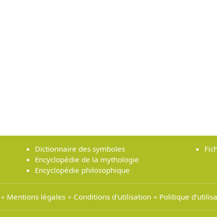
Dictionnaire des symboles
Fic
Encyclopédie de la mythologie
Encyclopédie philosophique
∘
Mentions légales
∘
Conditions d'utilisation
∘
Politique d’utili