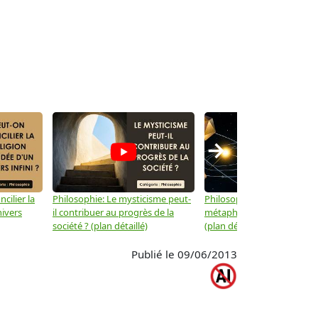
→
cilier la
Philosophie: Le mysticisme peut-
Philosophie: Peut-on lier la
nivers
il contribuer au progrès de la
métaphysique à la physiqu
société ? (plan détaillé)
(plan détaillé)
Publié le 09/06/2013