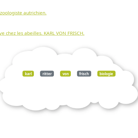
zoologiste autrichien.
ive chez les abeilles. KARL VON FRISCH.
karl
ritter
von
frisch
biologie