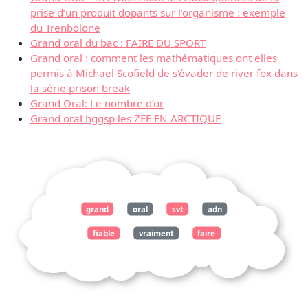
prise d’un produit dopants sur l’organisme : exemple
du Trenbolone
Grand oral du bac : FAIRE DU SPORT
Grand oral : comment les mathématiques ont elles
permis à Michael Scofield de s'évader de river fox dans
la série prison break
Grand Oral: Le nombre d’or
Grand oral hggsp les ZEE EN ARCTIQUE
grand
oral
svt
adn
fiable
vraiment
faire
confiance
absolue