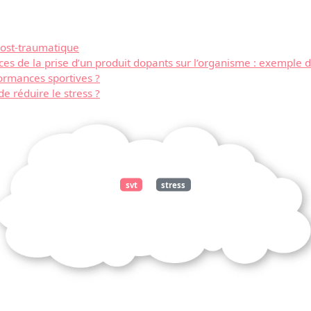
post-traumatique
ces de la prise d’un produit dopants sur l’organisme : exemple 
ormances sportives ?
e réduire le stress ?
Télécharger
gratuitement ce
document
svt
stress