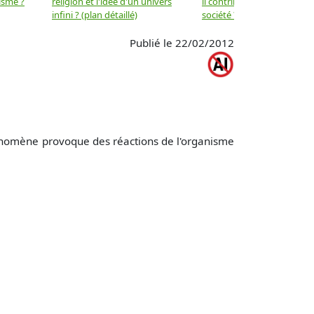
isme ?
religion et l'idée d'un univers
il contribuer au progrès de 
infini ? (plan détaillé)
société ? (plan détaillé)
Publié le 22/02/2012
phénomène provoque des réactions de l'organisme