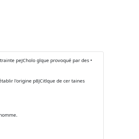
trainte peJCholo­ glque provoqué par des •
blir l'origine p8JCitlque de cer­ taines
l'homme.