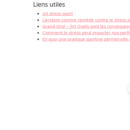
Liens utiles
svt stress sport
L'ecstasy comme remède contre le stress 
Grand Oral – Svt Quels sont les conséquen
Comment le stress peut impacter nos perf
En quoi une pratique sportive permet-elle d