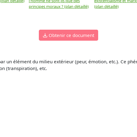
plan détaillé)
l'homme ne sont-ils que des
existentialisme et marx
principes moraux ? (plan détaillé)
(plan détaillé)
Obtenir ce document
par un élément du milieu extérieur (peur, émotion, etc.). Ce 
 (transpiration), etc.