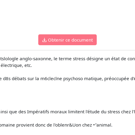
Obtenir ce document
tslologle anglo-saxonne, le terme stress désigne un état de con
 électrique, etc.
e d8s débats sur la m6cleclne psychoso­ matique, préoccupée d'éta
nsi que des Impératifs moraux limitent l'étude du stress chez 
domaine provient donc de l'oblenr&Uon chez •"animal.