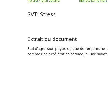
naturel ? (plan détaillé)
menacé par le mal ? (
SVT: Stress
Extrait du document
État d'agression physiologique de l'organisme 
comme une accélération cardiaque, une sudation