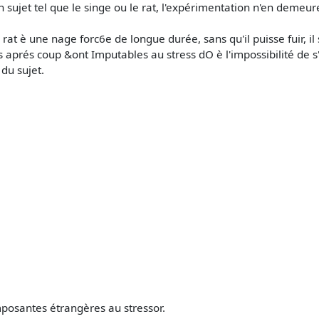
d'un sujet tel que le singe ou le rat, l'expérimentation n'en deme
n rat è une nage forc6e de longue durée, sans qu'il puisse fuir, i
aprés coup &ont Imputables au stress dO è l'impossibilité de s'
du sujet.
mposantes étrangères au stressor.