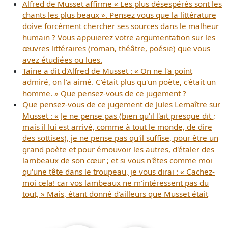
Alfred de Musset affirme « Les plus désespérés sont les
chants les plus beaux ». Pensez vous que la littérature
doive forcément chercher ses sources dans le malheur
humain ? Vous appuierez votre argumentation sur les
œuvres littéraires (roman, théâtre, poésie) que vous
avez étudiées ou lues.
Taine a dit d'Alfred de Musset : « On ne l'a point
admiré, on l'a aimé. C'était plus qu'un poète, c'était un
homme. » Que pensez-vous de ce jugement ?
Que pensez-vous de ce jugement de Jules Lemaître sur
Musset : « Je ne pense pas (bien qu'il l'ait presque dit ;
mais il lui est arrivé, comme à tout le monde, de dire
des sottises), je ne pense pas qu'il suffise, pour être un
grand poète et pour émouvoir les autres, d'étaler des
lambeaux de son cœur ; et si vous n'êtes comme moi
qu'une tête dans le troupeau, je vous dirai : « Cachez-
moi cela! car vos lambeaux ne m'intéressent pas du
tout, » Mais, étant donné d'ailleurs que Musset était