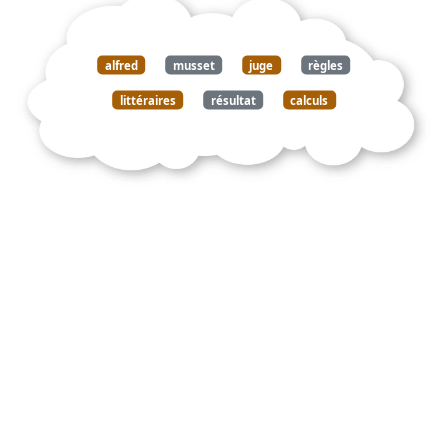
alfred
musset
juge
règles
littéraires
résultat
calculs
faits
moyens
arriver
but
propose
art
loin
entraves
armes
recettes