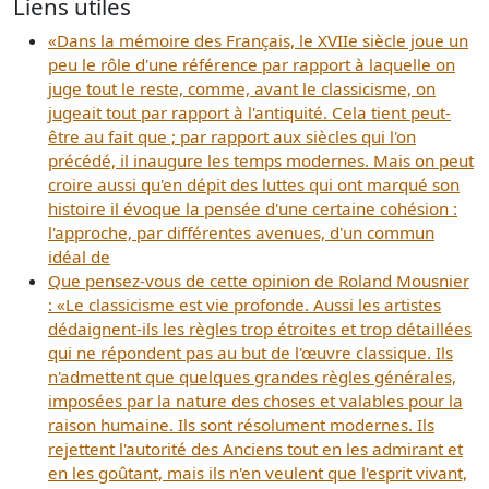
Liens utiles
«Dans la mémoire des Français, le XVIIe siècle joue un
peu le rôle d'une référence par rapport à laquelle on
juge tout le reste, comme, avant le classicisme, on
jugeait tout par rapport à l'antiquité. Cela tient peut-
être au fait que ; par rapport aux siècles qui l'on
précédé, il inaugure les temps modernes. Mais on peut
croire aussi qu'en dépit des luttes qui ont marqué son
histoire il évoque la pensée d'une certaine cohésion :
l'approche, par différentes avenues, d'un commun
idéal de
Que pensez-vous de cette opinion de Roland Mousnier
: «Le classicisme est vie profonde. Aussi les artistes
dédaignent-ils les règles trop étroites et trop détaillées
qui ne répondent pas au but de l'œuvre classique. Ils
n'admettent que quelques grandes règles générales,
imposées par la nature des choses et valables pour la
raison humaine. Ils sont résolument modernes. Ils
rejettent l'autorité des Anciens tout en les admirant et
en les goûtant, mais ils n'en veulent que l'esprit vivant,