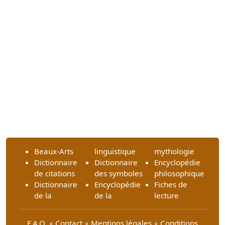
Beaux-Arts
linguistique
mythologie
Dictionnaire
Dictionnaire
Encyclopédie
de citations
des symboles
philosophique
Dictionnaire
Encyclopédie
Fiches de
de la
de la
lecture
F.A.Q.
∘
Contact
∘
Mentions légales
∘
Conditions