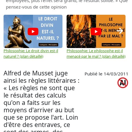
employées, plus l'effet sera grand, le résultat solide. » Que
pensez-vous de cette opinion
→
Philosophie: Le droit divin est-il
Philosophie: Le philosophe est-il
P
naturel ? (plan détaillé)
menacé par le mal ? (plan détaillé)
l
p
Alfred de Musset juge
Publié le 14/03/2011
ainsi les règles littéraires :
« Les règles ne sont que
le résultat des calculs
qu'on a faits sur les
moyens d'arriver au but
que se propose l'art. Loin
d'être des entraves, ce
sont des armes, des