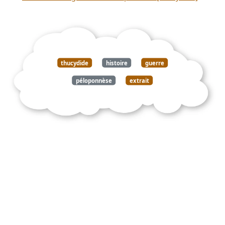
thucydide
histoire
guerre
péloponnèse
extrait