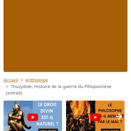
Accueil
Anthologie
Thucydide, Histoire de la guerre du Péloponnèse
(extrait)
→