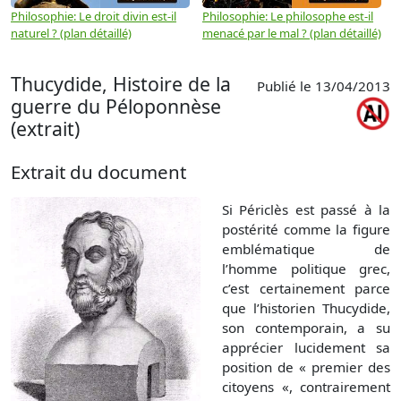
Philosophie: Le droit divin est-il
Philosophie: Le philosophe est-il
P
naturel ? (plan détaillé)
menacé par le mal ? (plan détaillé)
l
p
Thucydide, Histoire de la
Publié le 13/04/2013
guerre du Péloponnèse
(extrait)
Extrait du document
Si Périclès est passé à la
postérité comme la figure
emblématique de
l’homme politique grec,
c’est certainement parce
que l’historien Thucydide,
son contemporain, a su
apprécier lucidement sa
position de « premier des
citoyens «, contrairement