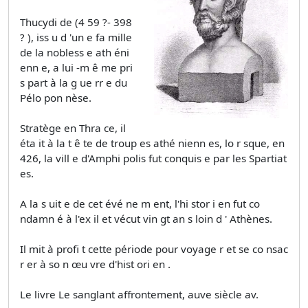
Thucydi de (4 59 ?- 398
? ), iss u d 'un e fa­ mille
de la nobless e ath éni
enn e, a lui -m ê­ me pri
s part à la g ue rr e du
Pélo pon­ nèse.
Stratège en Thra ce, il
éta it à la t ê te de troup es athé­ nienn es, lo r sque, en
426, la vill e d'Amphi­ polis fut conquis e par les Spartiat
es.
A la s uit e de cet évé ne­ m ent, l'hi stor i en fut co
ndamn é à l'ex il et vécut vin gt an s loin d ' Athènes.
Il mit à profi t cette période pour voyage r et se co nsac
r er à so n œu­ vre d'hist ori en .
Le livre Le sanglant affrontement, auve siècle av.