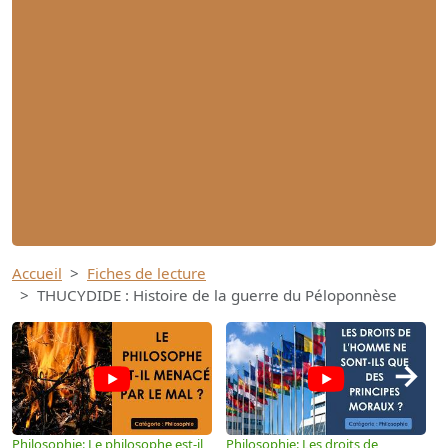
Accueil
Fiches de lecture
THUCYDIDE : Histoire de la guerre du Péloponnèse
→
Philosophie: Le philosophe est-il
Philosophie: Les droits de
P