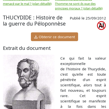
menacé par le mal ? (plan détaillé)
l'homme ne sont-ils que des
e
principes moraux ? (plan détaillé)
(
THUCYDIDE : Histoire de
Publié le 25/09/2012
la guerre du Péloponnèse
Obtenir ce document
Extrait du document
Ce qui fait la valeur
exceptionnelle
de l'histoire de Thucydide,
c'est qu'elle est toute
pénétrée d'un esprit
scientifique, alors tout à
fait nouveau, et toujours
rare. Cet esprit
scientifique se manifeste
à la fois dans les