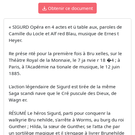
Obtenir ce document
« SIGURD Opéra en 4 actes et ü table aux, paroles de
Camille du Locle et Alf red Blau, musique de Ernes t
Heyer.
Re prése nté pour la première fois à Bru xelles, sur le
Théàtre Royal de la Monnaie, le 7 ja nvie r 18 �4 ; à
Paris, à l'Académie na tionale de musique, le 12 juin
1885.
L'action légendaire de Sigurd est tirée de la même
Saga scandi nave que le Cré puscule des Dieux, de
Wagn er.
RÉSUMÉ Le héros Sigurd, parti pour conquenr la
walkyrie Bru­ nehilde, s'arrête à Worms, au burg du roi
Gunther ; Hilda, la sœur de Gunther, se l'atta che par
un sortilège magique et il s'engage à livrer Brunehilde