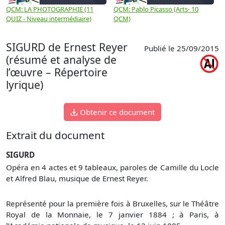
QCM: LA PHOTOGRAPHIE (11
QCM: Pablo Picasso (Arts- 10
Q
QUIZ - Niveau intermédiaire)
QCM)
N
SIGURD de Ernest Reyer
Publié le 25/09/2015
(résumé et analyse de
l’œuvre – Répertoire
lyrique)
Obtenir ce document
Extrait du document
SIGURD
Opéra en 4 actes et 9 tableaux, paroles de Camille du Locle
et Alfred Blau, musique de Ernest Reyer.
Représenté pour la première fois à Bruxelles, sur le Théâtre
Royal de la Monnaie, le 7 janvier 1884 ; à Paris, à