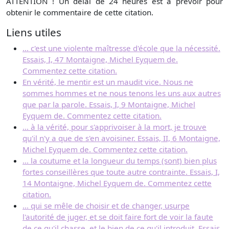
ATTENTION ! Un délai de 24 heures est à prévoir pour
obtenir le commentaire de cette citation.
Liens utiles
... c'est une violente maîtresse d'école que la nécessité.
Essais, I, 47 Montaigne, Michel Eyquem de.
Commentez cette citation.
En vérité, le mentir est un maudit vice. Nous ne
sommes hommes et ne nous tenons les uns aux autres
que par la parole. Essais, I, 9 Montaigne, Michel
Eyquem de. Commentez cette citation.
... à la vérité, pour s'apprivoiser à la mort, je trouve
qu'il n'y a que de s'en avoisiner. Essais, II, 6 Montaigne,
Michel Eyquem de. Commentez cette citation.
... la coutume et la longueur du temps (sont) bien plus
fortes conseillères que toute autre contrainte. Essais, I,
14 Montaigne, Michel Eyquem de. Commentez cette
citation.
... qui se mêle de choisir et de changer, usurpe
l'autorité de juger, et se doit faire fort de voir la faute
de ce qu'il chasse, et le bien de ce qu'il introduit. Essais,