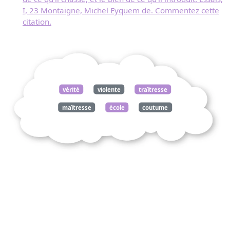
I, 23 Montaigne, Michel Eyquem de. Commentez cette
citation.
vérité
violente
traîtresse
maîtresse
école
coutume
établit
dérobée
pied
autorité
essais
montaigne
michel
eyquem
commentez
citation