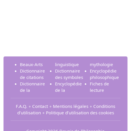
Beaux-Arts
linguistique
mythologie
Dictionnaire
Dictionnaire
Encyclopédie
de citations
des symboles
philosophique
Dictionnaire
Encyclopédie
Fiches de
de la
de la
lecture
F.A.Q.
∘
Contact
∘
Mentions légales
∘
Conditions
d'utilisation
∘
Politique d’utilisation des cookies