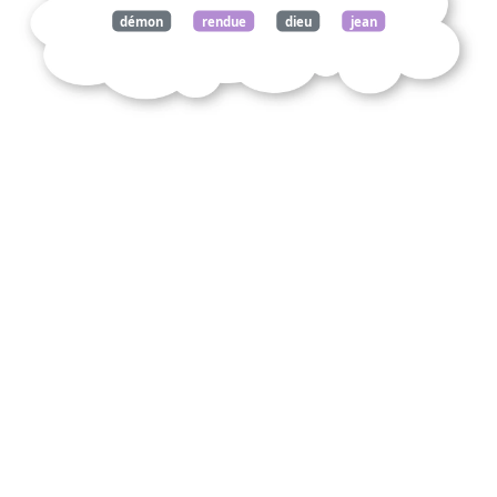
démon
rendue
dieu
jean
cocteau
lettres
jacques
maritain
commentez
citation