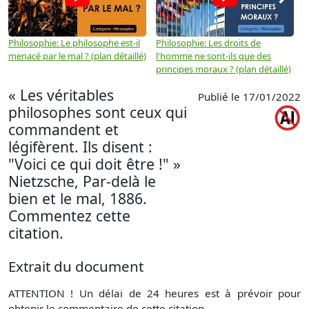
Philosophie: Le philosophe est-il
Philosophie: Les droits de
P
menacé par le mal ? (plan détaillé)
l'homme ne sont-ils que des
e
principes moraux ? (plan détaillé)
(
« Les véritables
Publié le 17/01/2022
philosophes sont ceux qui
commandent et
légifèrent. Ils disent :
"Voici ce qui doit être !" »
Nietzsche, Par-delà le
bien et le mal, 1886.
Commentez cette
citation.
Extrait du document
ATTENTION ! Un délai de 24 heures est à prévoir pour
obtenir le commentaire de cette citation.