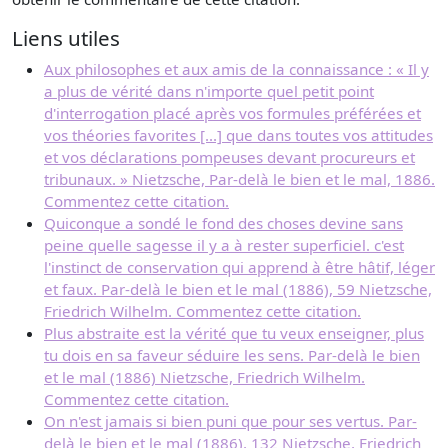
Liens utiles
Aux philosophes et aux amis de la connaissance : « Il y
a plus de vérité dans n'importe quel petit point
d'interrogation placé après vos formules préférées et
vos théories favorites [...] que dans toutes vos attitudes
et vos déclarations pompeuses devant procureurs et
tribunaux. » Nietzsche, Par-delà le bien et le mal, 1886.
Commentez cette citation.
Quiconque a sondé le fond des choses devine sans
peine quelle sagesse il y a à rester superficiel. c'est
l'instinct de conservation qui apprend à être hâtif, léger
et faux. Par-delà le bien et le mal (1886), 59 Nietzsche,
Friedrich Wilhelm. Commentez cette citation.
Plus abstraite est la vérité que tu veux enseigner, plus
tu dois en sa faveur séduire les sens. Par-delà le bien
et le mal (1886) Nietzsche, Friedrich Wilhelm.
Commentez cette citation.
On n'est jamais si bien puni que pour ses vertus. Par-
delà le bien et le mal (1886), 132 Nietzsche, Friedrich