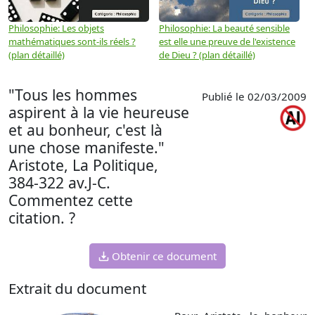
Philosophie: Les objets
Philosophie: La beauté sensible
P
mathématiques sont-ils réels ?
est elle une preuve de l'existence
p
(plan détaillé)
de Dieu ? (plan détaillé)
"Tous les hommes
Publié le 02/03/2009
aspirent à la vie heureuse
et au bonheur, c'est là
une chose manifeste."
Aristote, La Politique,
384-322 av.J-C.
Commentez cette
citation. ?
Obtenir ce document
Extrait du document