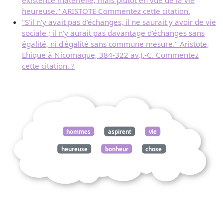
existence matérielle, mais plutôt en vue de la vie
heureuse." ARISTOTE Commentez cette citation.
"S'il n'y avait pas d'échanges, il ne saurait y avoir de vie
sociale ; il n'y aurait pas davantage d'échanges sans
égalité, ni d'égalité sans commune mesure." Aristote,
Ehique à Nicomaque, 384-322 av.J.-C. Commentez
cette citation. ?
hommes
aspirent
vie
heureuse
bonheur
chose
manifeste
aristote
politique
384
322
commentez
citation