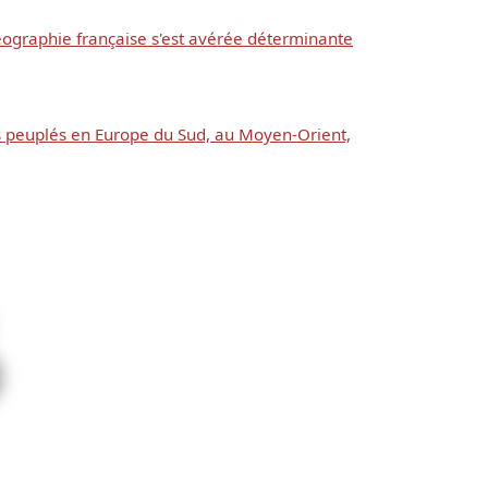
 géographie française s'est avérée déterminante
s peuplés en Europe du Sud, au Moyen-Orient,