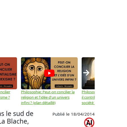
→
ncilier
Philosophie: Peut-on concilier la
Philosophie: Le mysticisme
isme ?
religion et l'idée d'un univers
il contribuer au progrès de 
infini ? (plan détaillé)
société ? (plan détaillé)
ns le sud de
Publié le 18/04/2014
La Blache,