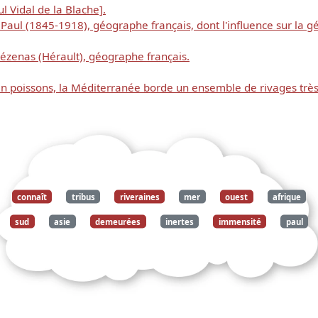
l Vidal de la Blache].
, Paul (1845-1918), géographe français, dont l'influence sur la
Pézenas (Hérault), géographe français.
en poissons, la Méditerranée borde un ensemble de rivages trè
connaît
tribus
riveraines
mer
ouest
afrique
sud
asie
demeurées
inertes
immensité
paul
vidal
blache
principes
géographie
humaine