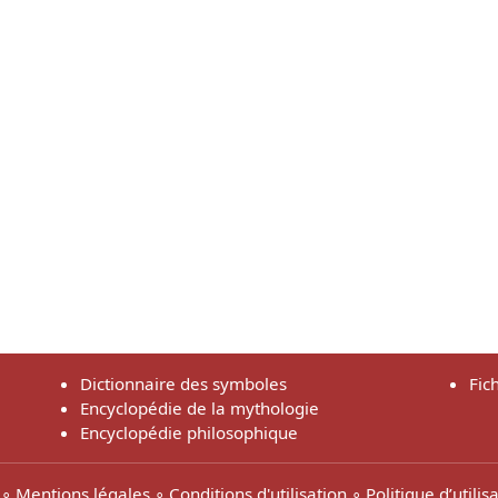
Dictionnaire des symboles
Fic
Encyclopédie de la mythologie
Encyclopédie philosophique
∘
Mentions légales
∘
Conditions d'utilisation
∘
Politique d’utili