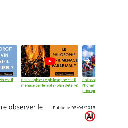
→
in est-il
Philosophie: Le philosophe est-il
Philosophie: Les droits de
menacé par le mal ? (plan détaillé)
l'homme ne sont-ils que d
principes moraux ? (plan dé
ire observer le
Publié le 05/04/2015