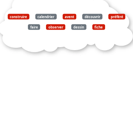
construire
calendrier
avent
découvrir
préféré
faire
observer
dessin
fiche