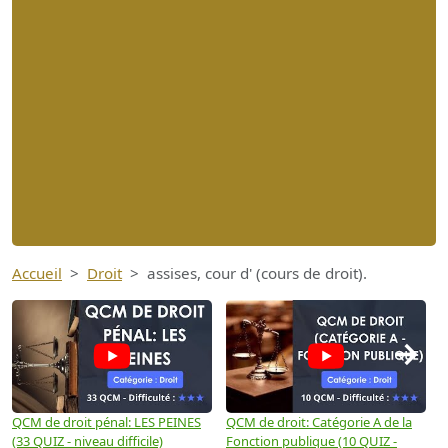
Accueil
Droit
assises, cour d' (cours de droit).
→
QCM de droit pénal: LES PEINES
QCM de droit: Catégorie A de la
Q
(33 QUIZ - niveau difficile)
Fonction publique (10 QUIZ -
Q