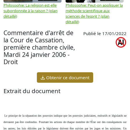
Philosophie: La religion est-elle
Philosophie: Peut-on appliquer la
P
subordonnée à la raison ? (plan
méthode scientifique aux
n
détaillé)
sciences de l'esprit ? (plan
détaillé)
Commentaire d'arrêt de
Publié le 17/01/2022
la Cour de Cassation,
première chambre civile,
Mardi 24 janvier 2006 -
Droit
Obtenir ce document
Extrait du document
Le principe de la séparation des pouvoirs indique que les pouvoirs judiciaires, exécutifs et législatifs ne
devraient pas être confondus. Pourtant les actions de chaque membre de l'État ont des conséquences sur
les autres; les lois édictées par le législateur doivent être suivies par les juges et les ministres. Un