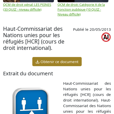
QCM de droit pénal: LES PEINES
QCM de droit: Catégorie A de la
Q
(33 QUIZ - niveau difficile)
Fonction publique (10 QUIZ -
Q
Niveau difficile)
Haut-Commissariat des
Publié le 20/05/2013
Nations unies pour les
réfugiés [HCR] (cours de
droit international).
Obtenir ce document
Extrait du document
Haut-Commissariat des
Nations unies pour les
réfugiés [HCR] (cours de
droit international). Haut-
Commissariat des Nations
unies pour les réfugiés