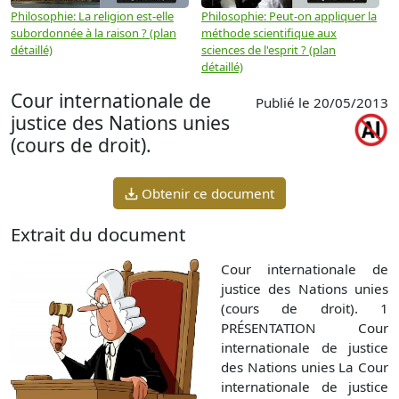
Philosophie: La religion est-elle
Philosophie: Peut-on appliquer la
P
subordonnée à la raison ? (plan
méthode scientifique aux
n
détaillé)
sciences de l'esprit ? (plan
détaillé)
Cour internationale de
Publié le 20/05/2013
justice des Nations unies
(cours de droit).
Obtenir ce document
Extrait du document
Cour internationale de
justice des Nations unies
(cours de droit). 1
PRÉSENTATION Cour
internationale de justice
des Nations unies La Cour
internationale de justice