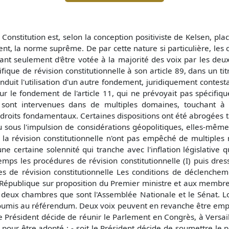
a Constitution est, selon la conception positiviste de Kelsen, 
ent, la norme suprême. De par cette nature si particulière, les 
itant seulement d'être votée à la majorité des voix par les de
ique de révision constitutionnelle à son article 89, dans un titr
duit l'utilisation d'un autre fondement, juridiquement contestabl
sur le fondement de l'article 11, qui ne prévoyait pas spécifi
sont intervenues dans de multiples domaines, touchant à l
s droits fondamentaux. Certaines dispositions ont été abrogées t
ou sous l'impulsion de considérations géopolitiques, elles-même
e la révision constitutionnelle n'ont pas empêché de multiples
ne certaine solennité qui tranche avec l'inflation législative q
mps les procédures de révision constitutionnelle (I) puis dres
s de révision constitutionnelle Les conditions de déclenchemen
a République sur proposition du Premier ministre et aux membre
deux chambres que sont l'Assemblée Nationale et le Sénat. Lorsq
oumis au référendum. Deux voix peuvent en revanche être empru
it le Président décide de réunir le Parlement en Congrès, à Versai
ur être adopté ; - soit le Président décide de soumettre le p