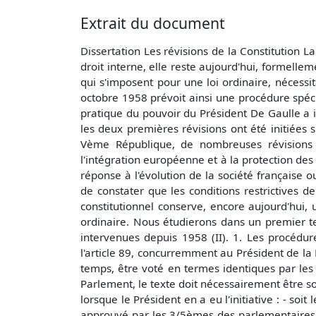
Extrait du document
Dissertation Les révisions de la Constitution L
droit interne, elle reste aujourd'hui, formellem
qui s'imposent pour une loi ordinaire, nécess
octobre 1958 prévoit ainsi une procédure spécif
pratique du pouvoir du Président De Gaulle a in
les deux premières révisions ont été initiées 
Vème République, de nombreuses révisions 
l'intégration européenne et à la protection de
réponse à l'évolution de la société française 
de constater que les conditions restrictives d
constitutionnel conserve, encore aujourd'hui, u
ordinaire. Nous étudierons dans un premier te
intervenues depuis 1958 (II). 1. Les procédure
l'article 89, concurremment au Président de l
temps, être voté en termes identiques par les 
Parlement, le texte doit nécessairement être s
lorsque le Président en a eu l'initiative : - so
approuvé par les 3/5èmes des parlementaires po