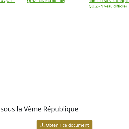
10 QUIZ -
QUIZ - Niveau difficile)
administratives français
QUIZ - Niveau difficile)
on sous la Vème République
Obtenir ce document