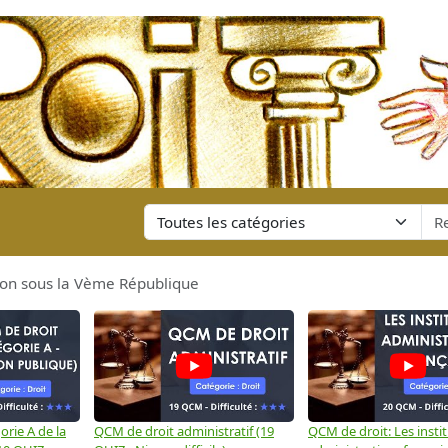
tion sous la Vème République
rie A de la
QCM de droit administratif (19
QCM de droit: Les insti