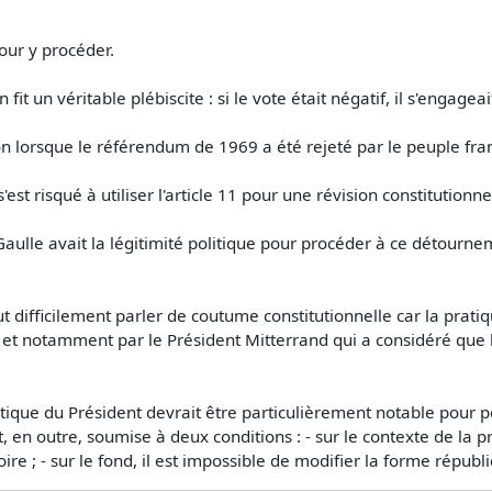
our y procéder.
it un véritable plébiscite : si le vote était négatif, il s'engage
sion lorsque le référendum de 1969 a été rejeté par le peuple fra
st risqué à utiliser l'article 11 pour une révision constitutionne
Gaulle avait la légitimité politique pour procéder à ce détourn
ut difficilement parler de coutume constitutionnelle car la prati
 et notamment par le Président Mitterrand qui a considéré que l'
olitique du Président devrait être particulièrement notable pour p
t, en outre, soumise à deux conditions : - sur le contexte de la 
itoire ; - sur le fond, il est impossible de modifier la forme rép