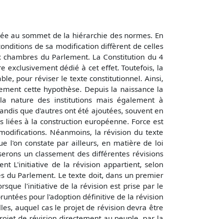
placée au sommet de la hiérarchie des normes. En
conditions de sa modification diffèrent de celles
ux chambres du Parlement. La Constitution du 4
e exclusivement dédié à cet effet. Toutefois, la
e, pour réviser le texte constitutionnel. Ainsi,
quement cette hypothèse. Depuis la naissance la
a nature des institutions mais également à
andis que d'autres ont été ajoutées, souvent en
s liées à la construction européenne. Force est
 modifications. Néanmoins, la révision du texte
ue l'on constate par ailleurs, en matière de loi
serons un classement des différentes révisions
t L'initiative de la révision appartient, selon
s du Parlement. Le texte doit, dans un premier
ue l'initiative de la révision est prise par le
ntées pour l'adoption définitive de la révision
lles, auquel cas le projet de révision devra être
rojet de révision directement au peuple, par la