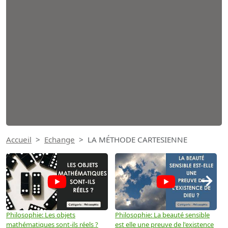
Accueil
Echange
LA MÉTHODE CARTESIENNE
→
Philosophie: Les objets
Philosophie: La beauté sensible
P
mathématiques sont-ils réels ?
est elle une preuve de l'existence
p