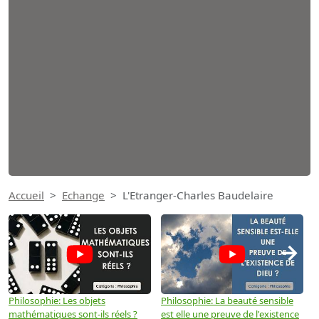
Accueil
Echange
L'Etranger-Charles Baudelaire
→
Philosophie: Les objets
Philosophie: La beauté sensible
P
mathématiques sont-ils réels ?
est elle une preuve de l'existence
p