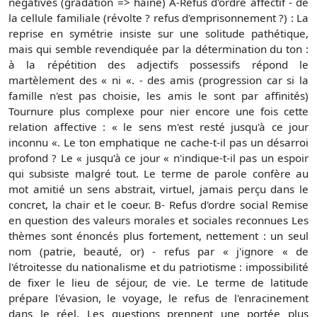
négatives (gradation => haine) A-Refus d'ordre affectif - de
la cellule familiale (révolte ? refus d'emprisonnement ?) : La
reprise en symétrie insiste sur une solitude pathétique,
mais qui semble revendiquée par la détermination du ton :
à la répétition des adjectifs possessifs répond le
martèlement des « ni «. - des amis (progression car si la
famille n'est pas choisie, les amis le sont par affinités)
Tournure plus complexe pour nier encore une fois cette
relation affective : « le sens m'est resté jusqu'à ce jour
inconnu «. Le ton emphatique ne cache-t-il pas un désarroi
profond ? Le « jusqu'à ce jour « n'indique-t-il pas un espoir
qui subsiste malgré tout. Le terme de parole confère au
mot amitié un sens abstrait, virtuel, jamais perçu dans le
concret, la chair et le coeur. B- Refus d'ordre social Remise
en question des valeurs morales et sociales reconnues Les
thèmes sont énoncés plus fortement, nettement : un seul
nom (patrie, beauté, or) - refus par « j'ignore « de
l'étroitesse du nationalisme et du patriotisme : impossibilité
de fixer le lieu de séjour, de vie. Le terme de latitude
prépare l'évasion, le voyage, le refus de l'enracinement
dans le réel. Les questions prennent une portée plus