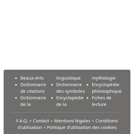
Beaux-Arts
linguistique
mythologie
Dictionnaire
Dictionnaire
Encyclopédie
de citations
des symboles
philosophique
Dictionnaire
Encyclopédie
Fiches de
de la
de la
lecture
F.A.Q.
∘
Contact
∘
Mentions légales
∘
Conditions
d'utilisation
∘
Politique d’utilisation des cookies