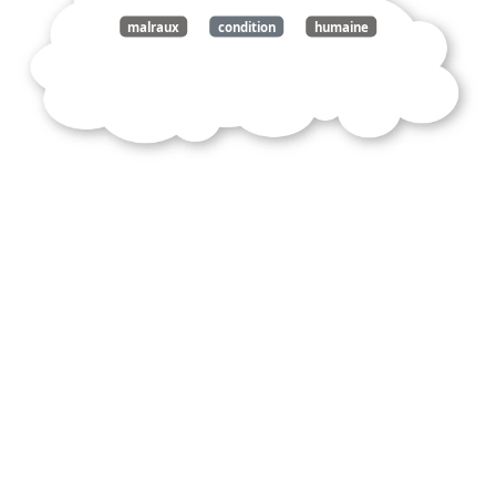
malraux
condition
humaine