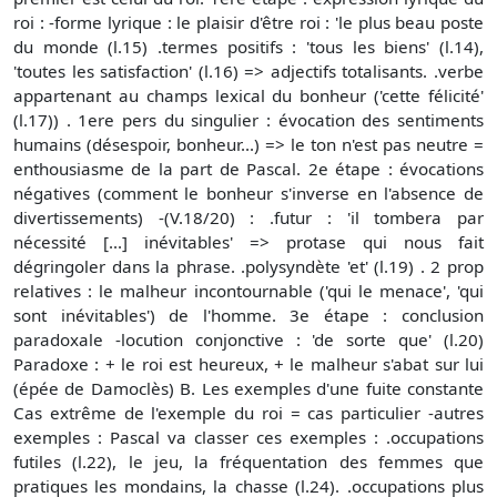
roi : -forme lyrique : le plaisir d'être roi : 'le plus beau poste
du monde (l.15) .termes positifs : 'tous les biens' (l.14),
'toutes les satisfaction' (l.16) => adjectifs totalisants. .verbe
appartenant au champs lexical du bonheur ('cette félicité'
(l.17)) . 1ere pers du singulier : évocation des sentiments
humains (désespoir, bonheur...) => le ton n'est pas neutre =
enthousiasme de la part de Pascal. 2e étape : évocations
négatives (comment le bonheur s'inverse en l'absence de
divertissements) -(V.18/20) : .futur : 'il tombera par
nécessité [...] inévitables' => protase qui nous fait
dégringoler dans la phrase. .polysyndète 'et' (l.19) . 2 prop
relatives : le malheur incontournable ('qui le menace', 'qui
sont inévitables') de l'homme. 3e étape : conclusion
paradoxale -locution conjonctive : 'de sorte que' (l.20)
Paradoxe : + le roi est heureux, + le malheur s'abat sur lui
(épée de Damoclès) B. Les exemples d'une fuite constante
Cas extrême de l'exemple du roi = cas particulier -autres
exemples : Pascal va classer ces exemples : .occupations
futiles (l.22), le jeu, la fréquentation des femmes que
pratiques les mondains, la chasse (l.24). .occupations plus