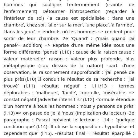
hommes qui souligne l'enfermement (crainte de
l'enfermement) Détourner l'introspection (regarder à
l'intérieur de soi) -la cause est spécialisée : 'dans une
chambre', 'chez soi', 'aller sur la mer', 'une place', 'à l'armée',
'dans les jeux'. = endroits où les hommes se rendent pour
sortir de leur chambre. 2e 'Quand' : ('mais quand j'ai
pensé'= addition) => Reprise d'une même idée sous une
forme différente. 'pensé' (l.10) : cause de la raison cause :
valeur matérielle/ raison : valeur plus profonde, plus
métaphysique (=au dessus de la nature) -parti d'une
observation, le raisonnement s'approfondit : 'j'ai pensé de
plus près'(l.10) Il conduit le résultat de sa recherche : 'j'ai
trouvé' (l.11) -résultat négatif : l.11/13 : termes
déplorables : 'malheurs', 'faible', 'mortelle, 'misérable' =>
constat négatif (adverbe intensif 'si' (l.12) -formule étendue
d'un homme à tous les hommes : 'nous y pensons de près'
(l.13) => on passe de 'je' à 'nous' (implication du lecteur) -3e
paragraphe : Pascal prévient le lecteur : l.14 : 'quelque
condition que' (l.14). Il utilise la supposition : hypothèse 'et
cependant que' (l.15). -résultat final = résultat éparpillé :