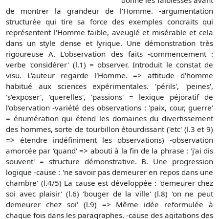
donne les faiblesses avant
de montrer la grandeur de l'Homme. -argumentation
structurée qui tire sa force des exemples concraits qui
représentent l'Homme faible, aveuglé et misérable et cela
dans un style dense et lyrique. Une démonstration très
rigoureuse A. L'observation des faits -commencement :
verbe 'considérer' (l.1) = observer. Introduit le constat de
visu. L'auteur regarde l'Homme. => attitude d'homme
habitué aux sciences expérimentales. 'périls', 'peines',
's'exposer', 'querelles', 'passions' = lexique péjoratif de
l'observation -variété des observations : 'paix, cour, guerre'
= énumération qui étend les domaines du divertissement
des hommes, sorte de tourbillon étourdissant ('etc' (l.3 et 9)
=> étendre indéfiniment les observations) -observation
amorcée par 'quand' => abouti à la fin de la phrase : 'j'ai dis
souvent' = structure démonstrative. B. Une progression
logique -cause : 'ne savoir pas demeurer en repos dans une
chambre' (l.4/5) La cause est développée : 'demeurer chez
soi avec plaisir' (l.6) 'bouger de la ville' (l.8) 'on ne peut
demeurer chez soi' (l.9) => Même idée reformulée à
chaque fois dans les paragraphes. -cause des agitations des