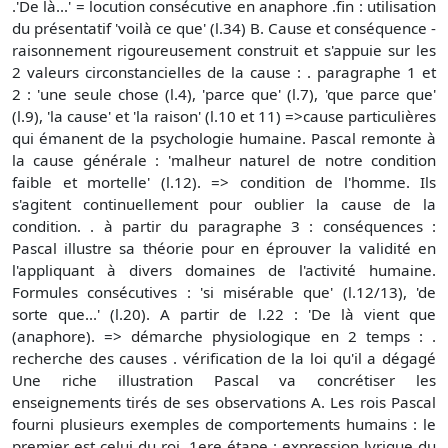
.'De là...' = locution consécutive en anaphore .fin : utilisation
du présentatif 'voilà ce que' (l.34) B. Cause et conséquence -
raisonnement rigoureusement construit et s'appuie sur les
2 valeurs circonstancielles de la cause : . paragraphe 1 et
2 : 'une seule chose (l.4), 'parce que' (l.7), 'que parce que'
(l.9), 'la cause' et 'la raison' (l.10 et 11) =>cause particulières
qui émanent de la psychologie humaine. Pascal remonte à
la cause générale : 'malheur naturel de notre condition
faible et mortelle' (l.12). => condition de l'homme. Ils
s'agitent continuellement pour oublier la cause de la
condition. . à partir du paragraphe 3 : conséquences :
Pascal illustre sa théorie pour en éprouver la validité en
l'appliquant à divers domaines de l'activité humaine.
Formules consécutives : 'si misérable que' (l.12/13), 'de
sorte que...' (l.20). A partir de l.22 : 'De là vient que
(anaphore). => démarche physiologique en 2 temps : .
recherche des causes . vérification de la loi qu'il a dégagé
Une riche illustration Pascal va concrétiser les
enseignements tirés de ses observations A. Les rois Pascal
fourni plusieurs exemples de comportements humains : le
premier est celui du roi. 1ere étape : expression lyrique du