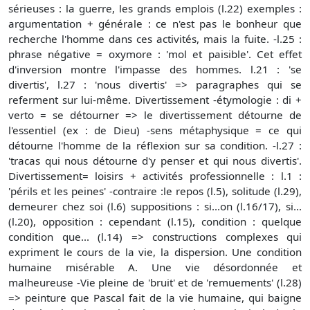
sérieuses : la guerre, les grands emplois (l.22) exemples :
argumentation + générale : ce n'est pas le bonheur que
recherche l'homme dans ces activités, mais la fuite. -l.25 :
phrase négative = oxymore : 'mol et paisible'. Cet effet
d'inversion montre l'impasse des hommes. l.21 : 'se
divertis', l.27 : 'nous divertis' => paragraphes qui se
referment sur lui-même. Divertissement -étymologie : di +
verto = se détourner => le divertissement détourne de
l'essentiel (ex : de Dieu) -sens métaphysique = ce qui
détourne l'homme de la réflexion sur sa condition. -l.27 :
'tracas qui nous détourne d'y penser et qui nous divertis'.
Divertissement= loisirs + activités professionnelle : l.1 :
'périls et les peines' -contraire :le repos (l.5), solitude (l.29),
demeurer chez soi (l.6) suppositions : si...on (l.16/17), si...
(l.20), opposition : cependant (l.15), condition : quelque
condition que... (l.14) => constructions complexes qui
expriment le cours de la vie, la dispersion. Une condition
humaine misérable A. Une vie désordonnée et
malheureuse -Vie pleine de 'bruit' et de 'remuements' (l.28)
=> peinture que Pascal fait de la vie humaine, qui baigne