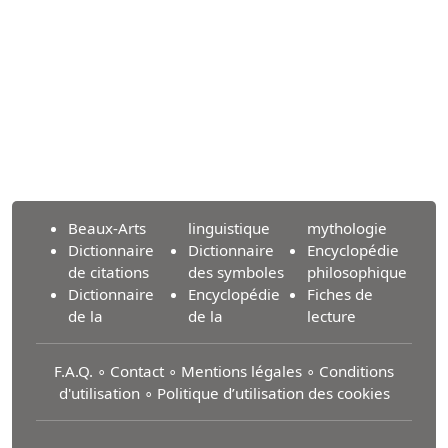
Beaux-Arts
linguistique
mythologie
Dictionnaire
Dictionnaire
Encyclopédie
de citations
des symboles
philosophique
Dictionnaire
Encyclopédie
Fiches de
de la
de la
lecture
F.A.Q.
∘
Contact
∘
Mentions légales
∘
Conditions
d'utilisation
∘
Politique d’utilisation des cookies