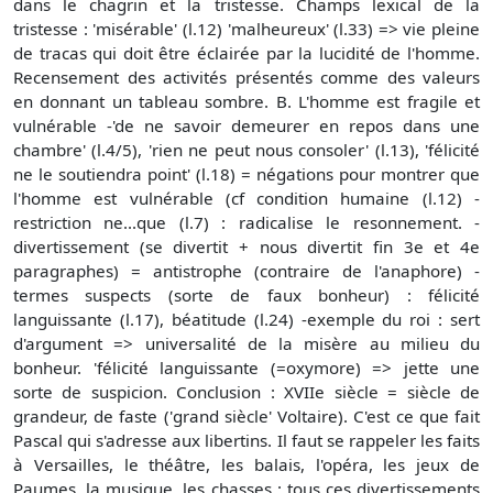
dans le chagrin et la tristesse. Champs lexical de la
tristesse : 'misérable' (l.12) 'malheureux' (l.33) => vie pleine
de tracas qui doit être éclairée par la lucidité de l'homme.
Recensement des activités présentés comme des valeurs
en donnant un tableau sombre. B. L'homme est fragile et
vulnérable -'de ne savoir demeurer en repos dans une
chambre' (l.4/5), 'rien ne peut nous consoler' (l.13), 'félicité
ne le soutiendra point' (l.18) = négations pour montrer que
l'homme est vulnérable (cf condition humaine (l.12) -
restriction ne...que (l.7) : radicalise le resonnement. -
divertissement (se divertit + nous divertit fin 3e et 4e
paragraphes) = antistrophe (contraire de l'anaphore) -
termes suspects (sorte de faux bonheur) : félicité
languissante (l.17), béatitude (l.24) -exemple du roi : sert
d'argument => universalité de la misère au milieu du
bonheur. 'félicité languissante (=oxymore) => jette une
sorte de suspicion. Conclusion : XVIIe siècle = siècle de
grandeur, de faste ('grand siècle' Voltaire). C'est ce que fait
Pascal qui s'adresse aux libertins. Il faut se rappeler les faits
à Versailles, le théâtre, les balais, l'opéra, les jeux de
Paumes, la musique, les chasses : tous ces divertissements