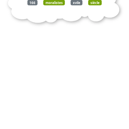
166
moralistes
xvile
siècle
robert
laffont
1992