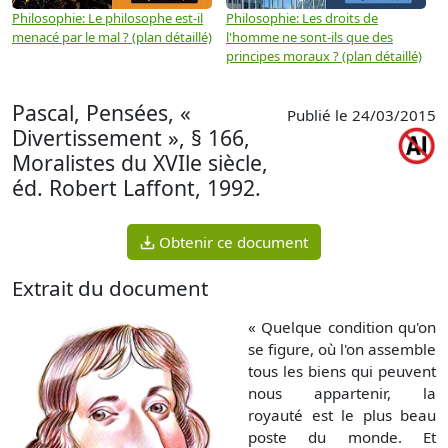
Philosophie: Le philosophe est-il
Philosophie: Les droits de
P
menacé par le mal ? (plan détaillé)
l'homme ne sont-ils que des
e
principes moraux ? (plan détaillé)
(
Pascal, Pensées, «
Publié le 24/03/2015
Divertissement », § 166,
Moralistes du XVIle siècle,
éd. Robert Laffont, 1992.
Obtenir ce document
Extrait du document
« Quelque condition qu'on
se figure, où l'on assemble
tous les biens qui peuvent
nous appartenir, la
royauté est le plus beau
poste du monde. Et