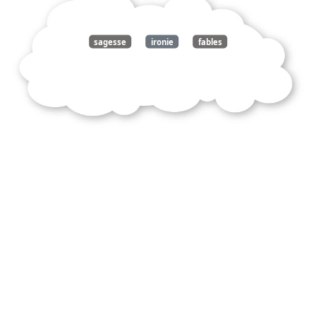
sagesse
ironie
fables