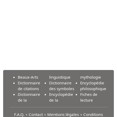
Beaux-Arts
linguistique
mythologie
Dictionnaire
Dictionnaire
Encyclopédie
de citations
des symboles
philosophique
Dictionnaire
Encyclopédie
Fiches de
de la
de la
lecture
F.A.Q.
∘
Contact
∘
Mentions légales
∘
Conditions