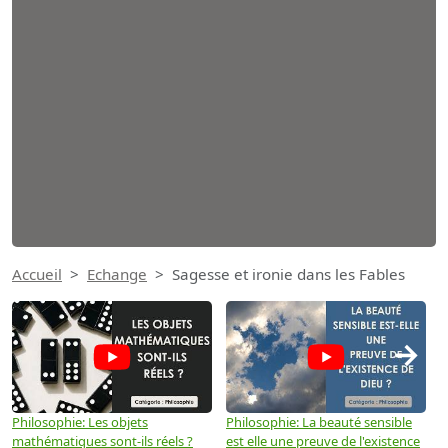
Accueil
Echange
Sagesse et ironie dans les Fables
→
Philosophie: Les objets
Philosophie: La beauté sensible
P
mathématiques sont-ils réels ?
est elle une preuve de l'existence
p