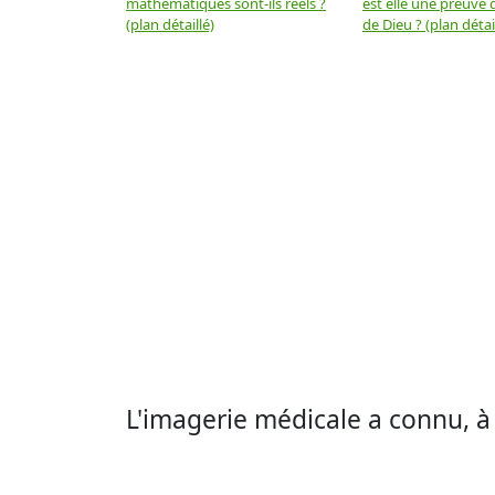
mathématiques sont-ils réels ?
est elle une preuve d
(plan détaillé)
de Dieu ? (plan détai
L'imagerie médicale a connu, à 