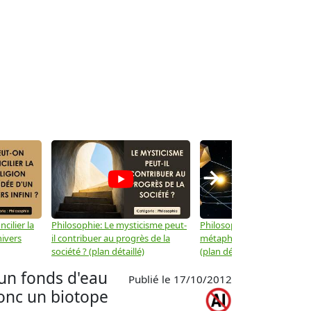
→
cilier la
Philosophie: Le mysticisme peut-
Philosophie: Peut-on lier la
nivers
il contribuer au progrès de la
métaphysique à la physiqu
société ? (plan détaillé)
(plan détaillé)
'un fonds d'eau
Publié le 17/10/2012
donc un biotope