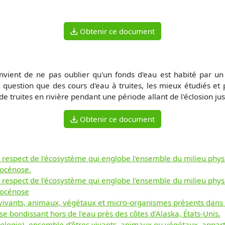
Obtenir ce document
nvient de ne pas oublier qu'un fonds d'eau est habité par un 
 question que des cours d'eau à truites, les mieux étudiés et
e truites en rivière pendant une période allant de l'éclosion jusq
Obtenir ce document
le respect de l'écosystème qui englobe l'ensemble du milieu physi
biocénose.
le respect de l'écosystème qui englobe l'ensemble du milieu physi
biocénose
vivants, animaux, végétaux et micro-organismes présents dans 
se bondissant hors de l'eau près des côtes d'Alaska, États-Unis.
ologie), ensemble d'êtres vivants, animaux ou végétaux, appar