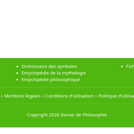
Dictionnaire des symboles
Fic
Encyclopédie de la mythologie
Encyclopédie philosophique
∘
Mentions légales
∘
Conditions d'utilisation
∘
Politique d’utili
Copyright 2026 Devoir de Philosophie