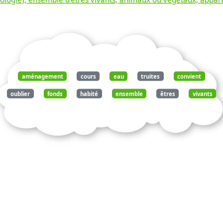
aménagement
cours
eau
truites
convient
oublier
fonds
habité
ensemble
êtres
vivants
biocénose
fragile
biotope
ménager