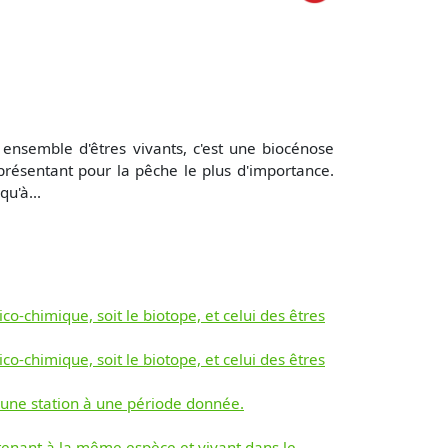
ensemble d'êtres vivants, c'est une biocénose
 présentant pour la pêche le plus d'importance.
u'à...
co-chimique, soit le biotope, et celui des êtres
co-chimique, soit le biotope, et celui des êtres
une station à une période donnée.
tenant à la même espèce et vivant dans le