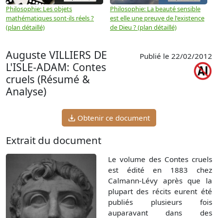
Philosophie: Les objets
Philosophie: La beauté sensible
P
mathématiques sont-ils réels ?
est elle une preuve de l'existence
p
(plan détaillé)
de Dieu ? (plan détaillé)
Auguste VILLIERS DE
Publié le 22/02/2012
L'ISLE-ADAM: Contes
cruels (Résumé &
Analyse)
Obtenir ce document
Extrait du document
Le volume des Contes cruels
est édité en 1883 chez
Calmann-Lévy après que la
plupart des récits eurent été
publiés plusieurs fois
auparavant dans des