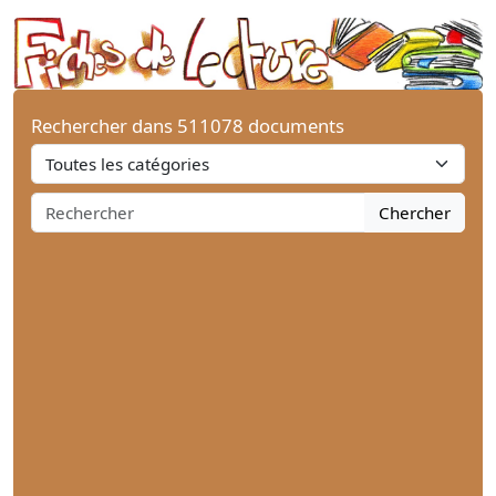
Rechercher dans 511078 documents
Chercher