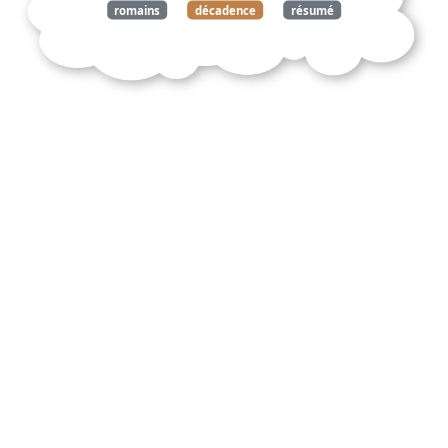
romains
décadence
résumé
analyse