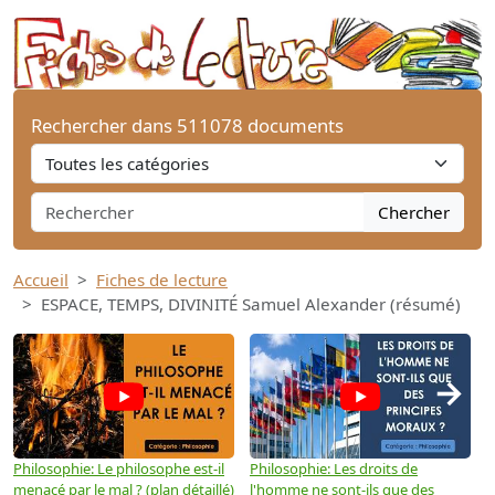
Rechercher dans 511078 documents
Chercher
Accueil
Fiches de lecture
ESPACE, TEMPS, DIVINITÉ Samuel Alexander (résumé)
→
Philosophie: Le philosophe est-il
Philosophie: Les droits de
P
menacé par le mal ? (plan détaillé)
l'homme ne sont-ils que des
e