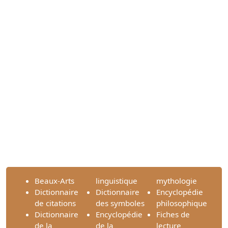
Beaux-Arts
linguistique
mythologie
Dictionnaire
Dictionnaire
Encyclopédie
de citations
des symboles
philosophique
Dictionnaire
Encyclopédie
Fiches de
de la
de la
lecture