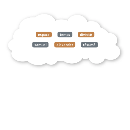
espace
temps
divinité
samuel
alexander
résumé