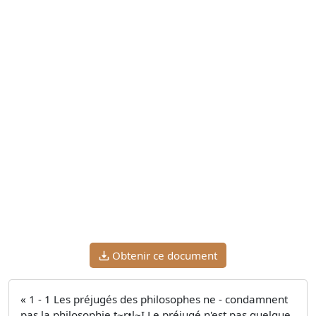
Obtenir ce document
« 1 - 1 Les préjugés des philosophes ne - condamnent
pas la philosophie t~r•l~I Le préjugé n'est pas quelque