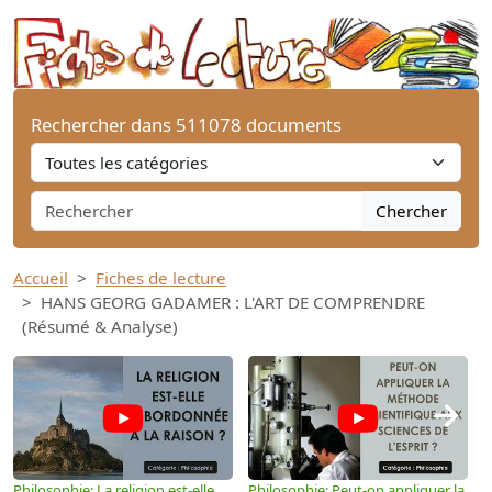
Rechercher dans 511078 documents
Chercher
Accueil
Fiches de lecture
HANS GEORG GADAMER : L'ART DE COMPRENDRE
(Résumé & Analyse)
→
Philosophie: La religion est-elle
Philosophie: Peut-on appliquer la
P