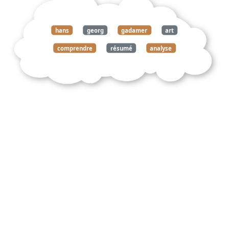
hans
georg
gadamer
art
comprendre
résumé
analyse