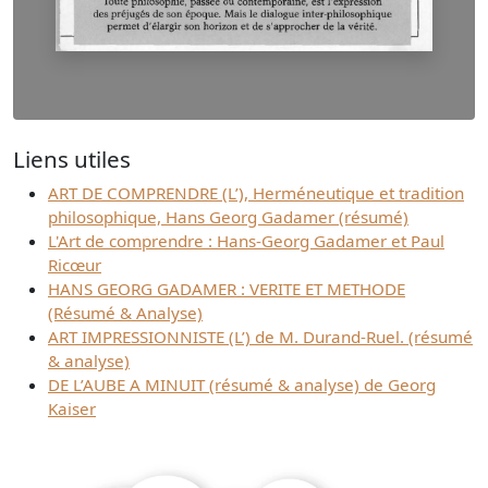
Liens utiles
ART DE COMPRENDRE (L’), Herméneutique et tradition
philosophique, Hans Georg Gadamer (résumé)
L'Art de comprendre : Hans-Georg Gadamer et Paul
Ricœur
HANS GEORG GADAMER : VERITE ET METHODE
(Résumé & Analyse)
ART IMPRESSIONNISTE (L’) de M. Durand-Ruel. (résumé
& analyse)
DE L’AUBE A MINUIT (résumé & analyse) de Georg
Kaiser