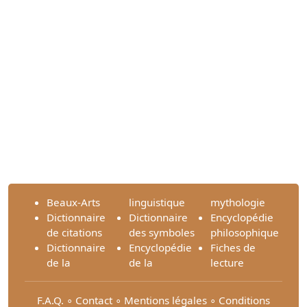
Beaux-Arts
linguistique
mythologie
Dictionnaire
Dictionnaire
Encyclopédie
de citations
des symboles
philosophique
Dictionnaire
Encyclopédie
Fiches de
de la
de la
lecture
F.A.Q.
∘
Contact
∘
Mentions légales
∘
Conditions