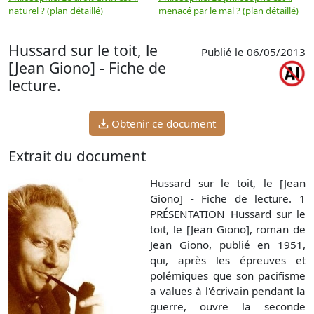
naturel ? (plan détaillé)
menacé par le mal ? (plan détaillé)
l
p
Hussard sur le toit, le
Publié le 06/05/2013
[Jean Giono] - Fiche de
lecture.
Obtenir ce document
Extrait du document
Hussard sur le toit, le [Jean
Giono] - Fiche de lecture. 1
PRÉSENTATION Hussard sur le
toit, le [Jean Giono], roman de
Jean Giono, publié en 1951,
qui, après les épreuves et
polémiques que son pacifisme
a values à l'écrivain pendant la
guerre, ouvre la seconde