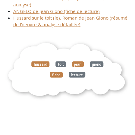
analyse)
ANGELO de Jean Giono (fiche de lecture)
Hussard sur le toit (le). Roman de Jean Giono (résumé
de l'oeuvre & analyse détaillée)
hussard
toit
jean
giono
fiche
lecture