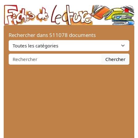
Rechercher dans 511078 documents
Chercher