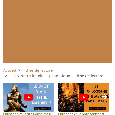
Accueil
Fiches de lecture
Hussard sur le toit, le [Jean Giono] - Fiche de lecture.
→
Philosophie: Le droit divin est-il
Philosophie: Le philosophe est-il
P