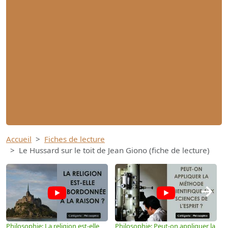
Accueil
Fiches de lecture
Le Hussard sur le toit de Jean Giono (fiche de lecture)
→
Philosophie: La religion est-elle
Philosophie: Peut-on appliquer la
P