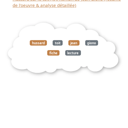
de l'oeuvre & analyse détaillée)
hussard
toit
jean
giono
fiche
lecture