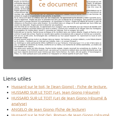
ce document
Liens utiles
Hussard sur le toit, le [Jean Giono] - Fiche de lecture.
HUSSARD SUR LE TOIT (Le). Jean Giono (résumé)
HUSSARD SUR LE TOIT (Le) de Jean Giono (résumé &
analyse)
ANGELO de Jean Giono (fiche de lecture)
Hussard sur le toit (le). Roman de Jean Giono (résumé