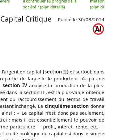
nivers
il contribuer au progrès de la
métaphysique à la physiqu
société ? (plan détaillé)
(plan détaillé)
Capital Critique
Publié le 30/08/2014
 l'argent en capital
(section II)
et surtout, dans
repartie de laquelle le producteur n'a pas de
La
section IV
analyse la production de la plus-
ée dans la section III, est la plus-value obtenue
vient du raccourcissement du temps de travail
 restant inchangé. La
cinquième section
donne
 ainsi : « Le capital n'est donc pas seulement,
i : mais il est essentiellement le pouvoir de
rme particulière — profit, intérêt, rente, etc. —
a faculté prolifique du capital est dans le simple