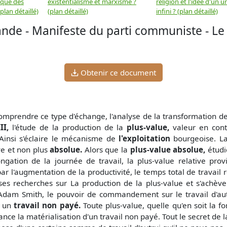
 que des
existentialisme et marxisme ?
religion et l'idée d'un u
plan détaillé)
(plan détaillé)
infini ? (plan détaillé)
nde - Manifeste du parti communiste - Le 
Obtenir ce document
omprendre ce type d'échange, l'analyse de la transformation de
III,
l'étude de la pro­duction de la
plus-value,
valeur en cont
. Ainsi s'éclaire le mécanisme de
l'exploitation
bourgeoise. 
ve et non plus
absolue.
Alors que la
plus-value absolue,
étudi
ongation de la journée de travail, la plus-value relative pro
ar l'augmentation de la pro­ductivité, le temps total de travail
ses recherches sur La production de la plus-value et s'achève
dam Smith, le pouvoir de comman­dement sur le travail d'autru
 un
travail non payé.
Toute plus-value, quelle qu'en soit la fo
ance la matérialisation d'un travail non payé. Tout le secret de l