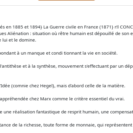
iés en 1885 et 1894} La Guerre civile en France (1871} r!l CON
s Aliénation : situation où rêtre humain est dépouillé de son 
 lui et le domine.
pondant à un manque et condi­ tionnant la vie en société.
 l'antithèse et à la synthèse, mouvement s'effectuant par un d
 l'Idée (comnie chez Hegel}, mais d'abord celle de la matière.
, appréhendée chez Marx comme le critère essentiel du vrai.
nte une réalisation fantastique de resprit humain, une compensa
ance de la richesse, toute forme de monnaie, qui représenten