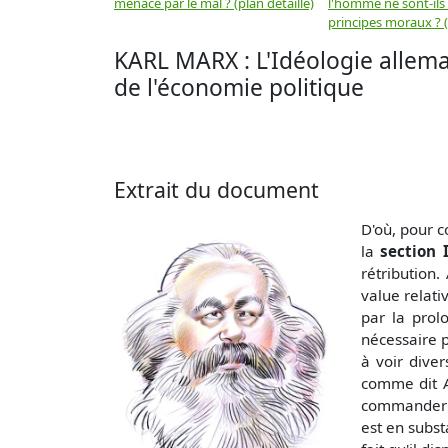
menacé par le mal ? (plan détaillé)
l'homme ne sont-ils
principes moraux ? (
KARL MARX : L'Idéologie allema
de l'économie politique
Extrait du document
D'où, pour c
la
section 
rétribution
value relati
par la prol
nécessaire p
à voir diver
comme dit A
commander
est en subst