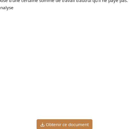
ispose d'une certaine somme de travail d'autrui qu'il ne paye pas.
nalyse
Obtenir ce document