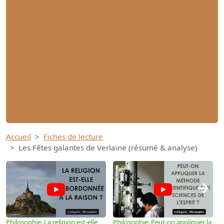
Accueil
Fiches de lecture
Les Fêtes galantes de Verlaine (résumé & analyse)
→
Philosophie: La religion est-elle
Philosophie: Peut-on appliquer la
P