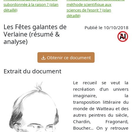
subordonnée à la raison ? (plan
méthode scientifique aux
n
détaillé)
sciences de l'esprit ? (plan
détaillé)
Les Fêtes galantes de
Publié le 10/10/2018
Verlaine (résumé &
analyse)
Obtenir ce document
Extrait du document
Le recueil se veut la
recréation d’un univers
imaginaire, la
transposition littéraire du
monde de Watteau et des
autres peintres du siècle,
Chardin, Fragonard,
Boucher... On y retrouve