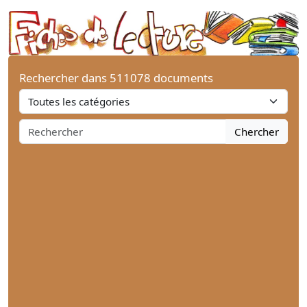
Rechercher dans 511078 documents
Chercher