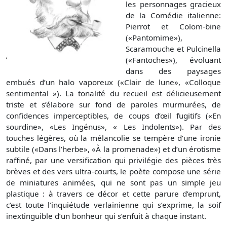
les personnages gracieux
de la Comédie italienne:
Pierrot et Colom-bine
(«Pantomime»),
Scaramouche et Pulcinella
(«Fantoches»), évoluant
dans des paysages
embués d’un halo vaporeux («Clair de lune», «Colloque
sentimental »). La tonalité du recueil est délicieusement
triste et s’élabore sur fond de paroles murmurées, de
confidences imperceptibles, de coups d’œil fugitifs («En
sourdine», «Les Ingénus», « Les Indolents»). Par des
touches légères, où la mélancolie se tempère d’une ironie
subtile («Dans l’herbe», «À la promenade») et d’un érotisme
raffiné, par une versification qui privilégie des pièces très
brèves et des vers ultra-courts, le poète compose une série
de miniatures animées, qui ne sont pas un simple jeu
plastique : à travers ce décor et cette parure d’emprunt,
c’est toute l’inquiétude verlainienne qui s’exprime, la soif
inextinguible d’un bonheur qui s’enfuit à chaque instant.