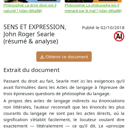
Philosophie: Le droit divin est-il
Philosophie: Le philosophe est-il
P
naturel ? (plan détaillé)
menacé par le mal ? (plan détaillé)
l
p
SENS ET EXPRESSION,
Publié le 02/10/2018
John Roger Searle
(résumé & analyse)
Obtenir ce document
Extrait du document
Passant du droit au fait, Searle met ici les exigences qu’il
avait formulées dans les Actes de langage à l’épreuve de
trois épineuses questions de philosophie du langage.
A propos des actes de langage indirects ou énonciations
non littérales, l’auteur reconnaît que les énoncés les plus
courants du langage ne sont pas les actes directs, où la
signification s’établit facilement, le locuteur voulant dire
exactement — littéralement — ce qu’il dit. Le «principe