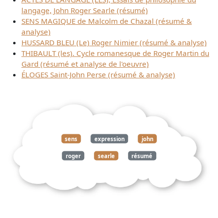
langage, John Roger Searle (résumé)
SENS MAGIQUE de Malcolm de Chazal (résumé &
analyse)
HUSSARD BLEU (Le) Roger Nimier (résumé & analyse)
THIBAULT (les). Cycle romanesque de Roger Martin du
Gard (résumé et analyse de l'oeuvre)
ÉLOGES Saint-John Perse (résumé & analyse)
sens
expression
john
roger
searle
résumé
analyse