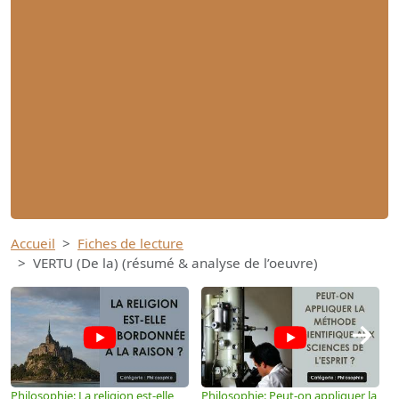
Accueil
Fiches de lecture
VERTU (De la) (résumé & analyse de l’oeuvre)
→
Philosophie: La religion est-elle
Philosophie: Peut-on appliquer la
P