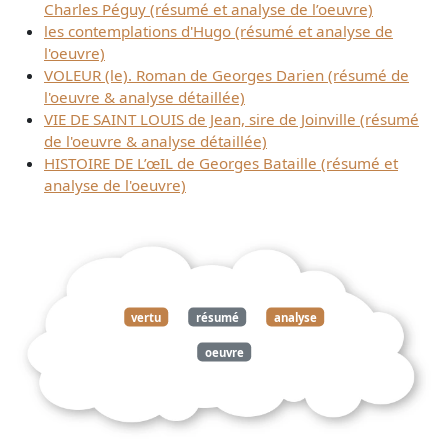
Charles Péguy (résumé et analyse de l’oeuvre)
les contemplations d'Hugo (résumé et analyse de
l'oeuvre)
VOLEUR (le). Roman de Georges Darien (résumé de
l'oeuvre & analyse détaillée)
VIE DE SAINT LOUIS de Jean, sire de Joinville (résumé
de l'oeuvre & analyse détaillée)
HISTOIRE DE L’œIL de Georges Bataille (résumé et
analyse de l'oeuvre)
vertu
résumé
analyse
oeuvre