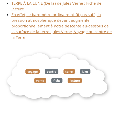
TERRE À LA LUNE (De la) de Jules Verne : Fiche de
lecture
En effet, le baromètre ordinaire n'eût pas suffi, la
pression atmosphérique devant augmenter
proportionnellement à notre descente au-dessous de
la surface de la terre. Jules Verne, Voyage au centre de
la Terre
voyage
centre
terre
jules
verne
fiche
lecture