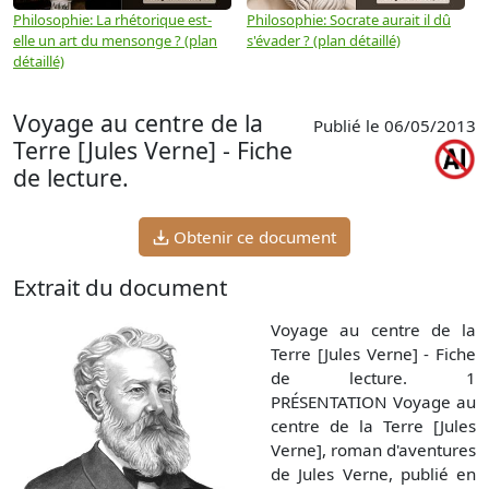
Philosophie: La rhétorique est-
Philosophie: Socrate aurait il dû
P
elle un art du mensonge ? (plan
s'évader ? (plan détaillé)
s
détaillé)
(
Voyage au centre de la
Publié le 06/05/2013
Terre [Jules Verne] - Fiche
de lecture.
Obtenir ce document
Extrait du document
Voyage au centre de la
Terre [Jules Verne] - Fiche
de lecture. 1
PRÉSENTATION Voyage au
centre de la Terre [Jules
Verne], roman d'aventures
de Jules Verne, publié en