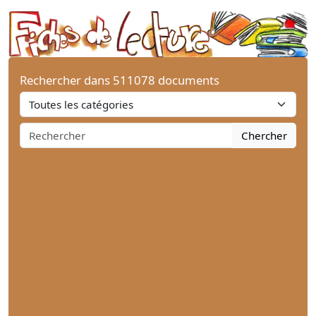
Rechercher dans 511078 documents
Chercher