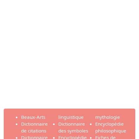
Beaux-Arts
linguistique
mythologie
Dictionnaire
Dictionnaire
Encyclopédie
de citations
des symboles
philosophique
Dictionnaire
Encyclopédie
Fiches de