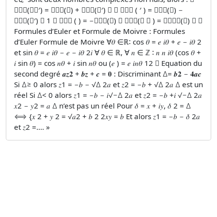
𝑎𝑟𝑔(𝑧𝑧′) = 𝑎𝑟𝑔(𝑧) + 𝑎𝑟𝑔(𝑧′) 𝑧  𝑎𝑟𝑔 ( ′ ) = 𝑎𝑟𝑔(𝑧) −
𝑎𝑟𝑔(𝑧′) 𝑧 1  𝑎𝑟𝑔 ( ) = −𝑎𝑟𝑔(𝑧)  𝑎𝑟𝑔(𝑧 𝑛 ) = 𝑛𝑎𝑟𝑔(𝑧) 𝑧 
Formules d’Euler et Formule de Moivre : Formules
d’Euler Formule de Moivre ∀𝜃 ∈ℝ∶ cos 𝜃 = 𝑒 𝑖𝜃 + 𝑒 − 𝑖𝜃 2
et sin 𝜃 = 𝑒 𝑖𝜃 − 𝑒 − 𝑖𝜃 2𝑖 ∀ 𝜃 ∈ ℝ, ∀ 𝑛 ∈ ℤ ∶ 𝑛 𝑛 𝑖𝜃 (cos 𝜃 +
𝑖 sin 𝜃) = cos 𝑛𝜃 + 𝑖 sin 𝑛𝜃 ou (𝑒 ) = 𝑒 𝑖𝑛𝜃 12  Equation du
second degré 𝒂𝒛𝟐 + 𝒃𝒛 + 𝒄 = 𝟎 : Discriminant ∆= 𝒃𝟐 − 𝟒𝒂𝒄
Si ∆≥ 0 alors 𝑧1 = −𝑏 − √∆ 2𝑎 et 𝑧2 = −𝑏 + √∆ 2𝑎 ∆ est un
réel Si ∆< 0 alors 𝑧1 = −𝑏 − 𝑖√−∆ 2𝑎 et 𝑧2 = −𝑏 +𝑖 √−∆ 2𝑎
𝑥2 − 𝑦2 = 𝑎 ∆ n’est pas un réel Pour 𝛿 = 𝑥 + 𝑖𝑦, 𝛿 2 = ∆
⟺ {𝑥 2 + 𝑦 2 = √𝑎2 + 𝑏 2 2𝑥𝑦 = 𝑏 Et alors 𝑧1 = −𝑏 − 𝛿 2𝑎
et 𝑧2 =.... »