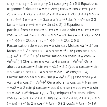
sin 𝑝 − sin 𝑞 = 2 sin ( 𝑝−𝑞 2 ) cos ( 𝑝+𝑞 2 ) 5  Equations
trigonométriques : 𝑢 = 𝑣 + 2𝑘𝜋 ( cos 𝑢 = cos 𝑣 ⟺ { 𝑘 ∈
ℤ) 𝑢 = − 𝑣 + 2𝑘𝜋 ∀ 𝑢 ∈ ℝ ,∀ 𝑣 ∈ ℝ 𝑢 = 𝑣 + 2𝑘𝜋 (𝑘 ∈ ℤ) sin 𝑢 =
sin 𝑣 ⟺ { 𝑢 = 𝜋 − 𝑣 + 2𝑘𝜋 𝜋 𝜋 ∀ 𝑢 ≠ + 𝑘𝜋, ∀ 𝑣 ≠ + 𝑘𝜋 2 2
tan 𝑢 = tan 𝑣 ⟺ 𝑢 = 𝑣 + 𝑘𝜋 (𝑘 ∈ ℤ)  Equations
particulières : 𝜋 cos 𝑡 = 0 ⇔ 𝑡 = + 𝑘𝜋 2 sin t = 0 ⇔ 𝑡 = 𝑘𝜋
cos 𝑡 = −1 ⇔ 𝑡 = 𝜋 + 2𝑘𝜋 𝜋 sin t = −1 ⇔ 𝑡 = − + 2𝑘𝜋 2 cos
𝑡 = 1 ⇔ 𝑡 = 2𝑘𝜋 𝜋 sin t = 1 ⇔ 𝑡 = + 2𝑘𝜋 2 6 
Factorisation de 𝑎 cos 𝜔𝑥 + 𝑏 sin 𝜔𝑥 : Mettre √𝒂² + 𝒃² en
facteur 𝑎 𝑏 √ 𝑎 cos 𝜔𝑥 + 𝑏 sin 𝜔𝑥 = 𝑎² + 𝑏² ( cos 𝜔𝑥 + sin
𝜔𝑥) √𝑎² + 𝑏² √𝑎² + 𝑏² Factorisation en cosinus 𝑎 cos 𝛼 =
√𝑎²+𝑏² ] ] Chercher 𝛼 ∈ −𝜋 ; 𝜋 ⁄{ 𝑏 sin 𝛼 = √𝑎²+𝑏² On a
alors : 𝑎 cos 𝜔𝑥 + 𝑏 sin 𝜔𝑥 = √𝑎2 + 𝑏 2 (cos 𝛼 cos 𝜔𝑥 + sin
𝛼 sin 𝜔𝑥 ) 𝑎 cos 𝜔𝑥 + 𝑏 sin 𝜔𝑥 = √𝑎² + 𝑏² cos(𝜔𝑥 − 𝛼)
Factorisation en sinus 𝑎 sin 𝛽 = √𝑎²+𝑏² ] ] Chercher 𝛽 ∈
−𝜋 ; 𝜋 ⁄{ 𝑏 cos 𝛽 = √𝑎²+𝑏² On a alors : 𝑎 cos 𝜔𝑥 + 𝑏 sin 𝜔𝑥
= √𝑎2 + 𝑏 2 (sin 𝛽 cos 𝜔𝑥 + cos 𝛽 sin 𝜔𝑥 ) 𝑎 cos 𝜔𝑥 + 𝑏 sin
𝜔𝑥 = √𝑎² + 𝑏² sin(𝜔𝑥 + 𝛽) 7  Quelques résultats utiles :
cos(𝑘𝜋) = (−1)𝑘 { ∀ 𝑘 ∈ ℤ, sin(𝑘𝜋) = 0 ∀ 𝑥 ∈ ℝ, ∀ 𝑘 ∈ ℤ, 𝜋 sin
( + 𝑘𝜋) = (−1)𝑘 2 𝜋 cos ( + 𝑘𝜋) = 0 { 2 cos(𝑥 + 𝑘𝜋) = (−1)𝑘