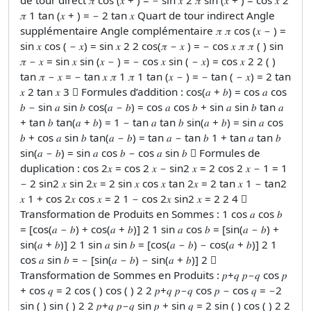
𝜋 1 tan (𝑥 + ) = − 2 tan 𝑥 Quart de tour indirect Angle
supplémentaire Angle complémentaire 𝜋 𝜋 cos (𝑥 − ) =
sin 𝑥 cos ( − 𝑥) = sin 𝑥 2 2 cos(𝜋 − 𝑥 ) = − cos 𝑥 𝜋 𝜋 ( ) sin
𝜋 − 𝑥 = sin 𝑥 sin (𝑥 − ) = − cos 𝑥 sin ( − 𝑥) = cos 𝑥 2 2 ( )
tan 𝜋 − 𝑥 = − tan 𝑥 𝜋 1 𝜋 1 tan (𝑥 − ) = − tan ( − 𝑥) = 2 tan
𝑥 2 tan 𝑥 3  Formules d’addition : cos(𝑎 + 𝑏) = cos 𝑎 cos
𝑏 − sin 𝑎 sin 𝑏 cos(𝑎 − 𝑏) = cos 𝑎 cos 𝑏 + sin 𝑎 sin 𝑏 tan 𝑎
+ tan 𝑏 tan(𝑎 + 𝑏) = 1 − tan 𝑎 tan 𝑏 sin(𝑎 + 𝑏) = sin 𝑎 cos
𝑏 + cos 𝑎 sin 𝑏 tan(𝑎 − 𝑏) = tan 𝑎 − tan 𝑏 1 + tan 𝑎 tan 𝑏
sin(𝑎 − 𝑏) = sin 𝑎 cos 𝑏 − cos 𝑎 sin 𝑏  Formules de
duplication : cos 2𝑥 = cos 2 𝑥 − sin2 𝑥 = 2 cos 2 𝑥 − 1 = 1
− 2 sin2 𝑥 sin 2𝑥 = 2 sin 𝑥 cos 𝑥 tan 2𝑥 = 2 tan 𝑥 1 − tan2
𝑥 1 + cos 2𝑥 cos 𝑥 = 2 1 − cos 2𝑥 sin2 𝑥 = 2 2 4 
Transformation de Produits en Sommes : 1 cos 𝑎 cos 𝑏
= [cos(𝑎 − 𝑏) + cos(𝑎 + 𝑏)] 2 1 sin 𝑎 cos 𝑏 = [sin(𝑎 − 𝑏) +
sin(𝑎 + 𝑏)] 2 1 sin 𝑎 sin 𝑏 = [cos(𝑎 − 𝑏) − cos(𝑎 + 𝑏)] 2 1
cos 𝑎 sin 𝑏 = − [sin(𝑎 − 𝑏) − sin(𝑎 + 𝑏)] 2 
Transformation de Sommes en Produits : 𝑝+𝑞 𝑝−𝑞 cos 𝑝
+ cos 𝑞 = 2 cos ( ) cos ( ) 2 2 𝑝+𝑞 𝑝−𝑞 cos 𝑝 − cos 𝑞 = −2
sin ( ) sin ( ) 2 2 𝑝+𝑞 𝑝−𝑞 sin 𝑝 + sin 𝑞 = 2 sin ( ) cos ( ) 2 2