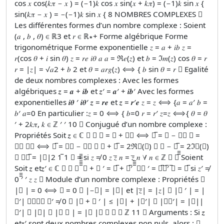
cos 𝑥 cos(𝑘𝜋 − 𝑥 ) = (−1)𝑘 cos 𝑥 sin(𝑥 + 𝑘𝜋) = (−1)𝑘 sin 𝑥 {
sin(𝑘𝜋 − 𝑥 ) = −(−1)𝑘 sin 𝑥 { 8 NOMBRES COMPLEXES 
Les différentes formes d’un nombre complexe : Soient
(𝑎 , 𝑏 , 𝜃) ∈ ℝ3 et 𝑟 ∈ ℝ∗+ Forme algébrique Forme
trigonométrique Forme exponentielle 𝑧 = 𝑎 + 𝑖𝑏 𝑧 =
𝑟(cos 𝜃 + 𝑖 sin 𝜃) 𝑧 = 𝑟𝑒 𝑖𝜃 𝑎 𝑎 = ℜ𝑒(𝑧) et 𝑏 = ℑ𝑚(𝑧) cos 𝜃 = 𝑟
𝑟 = |𝑧| = √𝑎2 + 𝑏 2 et 𝜃 = 𝑎𝑟𝑔(𝑧) ⟺ { 𝑏 sin 𝜃 = 𝑟  Egalité
de deux nombres complexes : Avec les formes
algébriques 𝒛 = 𝒂 + 𝒊𝒃 et 𝒛′ = 𝒂′ + 𝒊𝒃′ Avec les formes
exponentielles 𝒊𝜽 ′ 𝒊𝜽′ 𝒛 = 𝒓𝒆 et 𝒛 = 𝒓′𝒆 𝑧 = 𝑧 ⟺ {𝑎 = 𝑎′ 𝑏 =
𝑏′ 𝑎=0 En particulier :𝑧 = 0 ⟺ { 𝑏=0 𝑟 = 𝑟′ 𝑧=𝑧 ⟺{ 𝜃 = 𝜃
′ + 2𝑘𝜋, 𝑘 ∈ ℤ ′ ′ 10  Conjugué d’un nombre complexe :
Propriétés Soit 𝒛 ∈ ℂ   𝑧 = 𝑎 + 𝑖𝑏 ⟺ 𝑧̅ = 𝑎 − 𝑖𝑏 𝑧 =
𝑟𝑒 𝑖𝜃 ⟺ 𝑧̅ = 𝑟𝑒 − 𝑖𝜃  𝑧 + 𝑧̅ = 2ℜ𝑒(𝑧)  𝑧 − 𝑧̅ = 2ℑ𝑚(𝑧)
 𝑧𝑧̅ = |𝑧|2 1̅ 1  = si 𝑧 ≠ 0 𝑧 𝑧̅ 𝑛 = 𝑧̅ 𝑛 ∀ 𝑛 ∈ ℤ  𝑧̅̅̅ Soient
Soit 𝒛 et𝒛′ ∈ ℂ    ̅̅̅̅̅̅̅̅ 𝑧 + 𝑧 ′ = 𝑧̅ + 𝑧̅′ ̅̅̅̅ 𝑧𝑧 ′ = 𝑧̅𝑧̅′ ̅𝑧 = 𝑧̅ si 𝑧′ ≠
0 ̅̅̅′ ′ 𝑧 𝑧  Module d’un nombre complexe : Propriétés 
|𝑧 | = 0 ⟺ 𝑧 = 0  |−𝑧| = |𝑧| et |𝑧̅| = |𝑧|  |𝑧 ′ | = |
𝑧′| 𝑎𝑣𝑒𝑐 𝑧′ ≠ 0  |𝑧 + 𝑧 ′ | ≤ |𝑧| + |𝑧′|  |𝑧𝑧′| = |𝑧||
𝑧′| 𝑧 |𝑧|  |𝑧 𝑛 | = |𝑧 |𝑛 ∀ 𝑛 ∈ ℤ 11  Arguments : Si 𝒛
et𝒛′ sont deux nombres complexes non nuls, alors : 