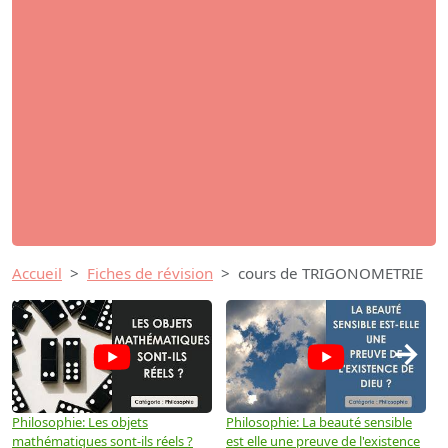
Accueil
Fiches de révision
cours de TRIGONOMETRIE
→
Philosophie: Les objets
Philosophie: La beauté sensible
P
mathématiques sont-ils réels ?
est elle une preuve de l'existence
p