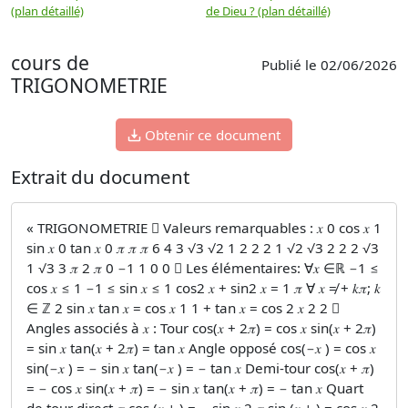
(plan détaillé)
de Dieu ? (plan détaillé)
cours de
Publié le 02/06/2026
TRIGONOMETRIE
Obtenir ce document
Extrait du document
« TRIGONOMETRIE  Valeurs remarquables : 𝑥 0 cos 𝑥 1
sin 𝑥 0 tan 𝑥 0 𝜋 𝜋 𝜋 6 4 3 √3 √2 1 2 2 2 1 √2 √3 2 2 2 √3
1 √3 3 𝜋 2 𝜋 0 −1 1 0 0  Les élémentaires: ∀𝑥 ∈ℝ −1 ≤
cos 𝑥 ≤ 1 −1 ≤ sin 𝑥 ≤ 1 cos2 𝑥 + sin2 𝑥 = 1 𝜋 ∀ 𝑥 ≠ + 𝑘𝜋; 𝑘
∈ ℤ 2 sin 𝑥 tan 𝑥 = cos 𝑥 1 1 + tan 𝑥 = cos 2 𝑥 2 2 
Angles associés à 𝑥 : Tour cos(𝑥 + 2𝜋) = cos 𝑥 sin(𝑥 + 2𝜋)
= sin 𝑥 tan(𝑥 + 2𝜋) = tan 𝑥 Angle opposé cos(−𝑥 ) = cos 𝑥
sin(−𝑥 ) = − sin 𝑥 tan(−𝑥 ) = − tan 𝑥 Demi-tour cos(𝑥 + 𝜋)
= − cos 𝑥 sin(𝑥 + 𝜋) = − sin 𝑥 tan(𝑥 + 𝜋) = − tan 𝑥 Quart
de tour direct 𝜋 cos (𝑥 + ) = − sin 𝑥 2 𝜋 sin (𝑥 + ) = cos 𝑥 2