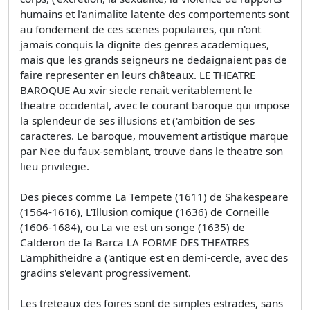
humains et l'animalite latente des comportements sont
au fondement de ces scenes populaires, qui n'ont
jamais conquis la dignite des genres academiques,
mais que les grands seigneurs ne dedaignaient pas de
faire representer en leurs châteaux. LE THEATRE
BAROQUE Au xvir siecle renait veritablement le
theatre occidental, avec le courant baroque qui impose
la splendeur de ses illusions et ('ambition de ses
caracteres. Le baroque, mouvement artistique marque
par Nee du faux-semblant, trouve dans le theatre son
lieu privilegie.
Des pieces comme La Tempete (1611) de Shakespeare
(1564-1616), L'Illusion comique (1636) de Corneille
(1606-1684), ou La vie est un songe (1635) de
Calderon de Ia Barca LA FORME DES THEATRES
L'amphitheidre a ('antique est en demi-cercle, avec des
gradins s'elevant progressivement.
Les treteaux des foires sont de simples estrades, sans