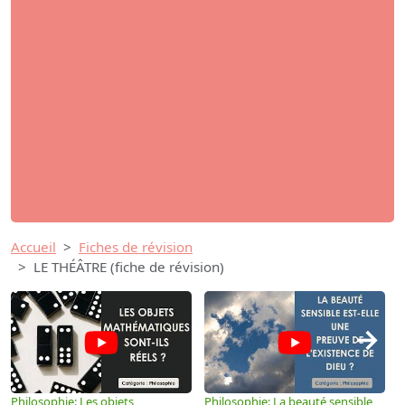
Accueil
Fiches de révision
LE THÉÂTRE (fiche de révision)
→
Philosophie: Les objets
Philosophie: La beauté sensible
P