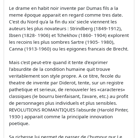
Le drame en habit noir invente par Dumas fils a la
meme époque apparait en regard comme tres date.
C'est du Nord qu'a la fin du xix' siecle viennent les
auteurs les plus novateurs : Strindberg (1849-1912),
Ibsen (1828- 1906) et Tchekhov (1860- 1904) explorent
les recoins les plus sombres Sartre (1905- 1980),
Canna (1913-1960) ou les epigones francais de Brecht.
Mais c'est peut-etre quand it tente d'exprimer
l'absurdite de la condition humaine quit trouve
veritablement son style propre. A ce titre, fecole du
theatre de invente par Diderot, tente, sur un registre
pathetique et serieux, de renouveler les «caracteres»
classiques (le bourru bienfaisant, I'avare, etc.) au profit
de personnages plus individuels et plus sensibles.
REVOLUTIONS ROMANTIQUES l'absurde (Harold Pinter,
1930-) apparait comme la principale innovation
poetique.
Sa richesse lui permet de passer de ('humour pur Le