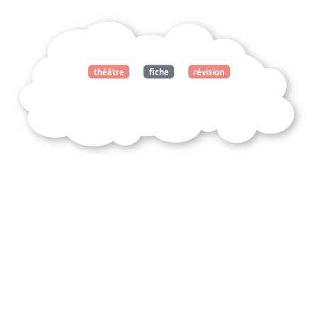
théâtre
fiche
révision