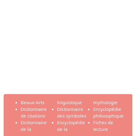
Beaux-Arts
linguistique
mythologie
Dictionnaire
Dictionnaire
Encyclopédie
de citations
des symboles
philosophique
Dictionnaire
Encyclopédie
Fiches de
de la
de la
lecture