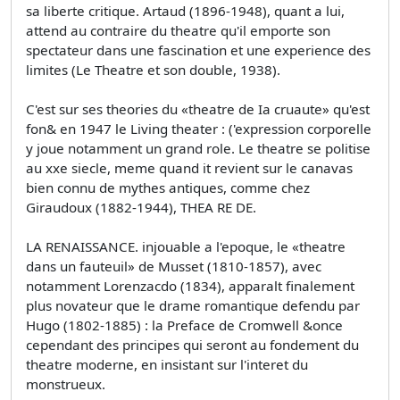
sa liberte critique. Artaud (1896-1948), quant a lui,
attend au contraire du theatre qu'il emporte son
spectateur dans une fascination et une experience des
limites (Le Theatre et son double, 1938).
C'est sur ses theories du «theatre de Ia cruaute» qu'est
fon& en 1947 le Living theater : ('expression corporelle
y joue notamment un grand role. Le theatre se politise
au xxe siecle, meme quand it revient sur le canavas
bien connu de mythes antiques, comme chez
Giraudoux (1882-1944), THEA RE DE.
LA RENAISSANCE. injouable a l'epoque, le «theatre
dans un fauteuil» de Musset (1810-1857), avec
notamment Lorenzacdo (1834), apparalt finalement
plus novateur que le drame romantique defendu par
Hugo (1802-1885) : la Preface de Cromwell &once
cependant des principes qui seront au fondement du
theatre moderne, en insistant sur l'interet du
monstrueux.