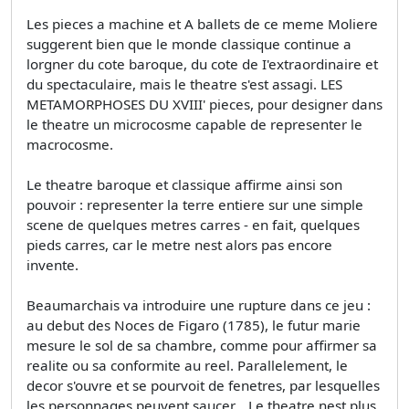
Les pieces a machine et A ballets de ce meme Moliere
suggerent bien que le monde classique continue a
lorgner du cote baroque, du cote de I'extraordinaire et
du spectaculaire, mais le theatre s'est assagi. LES
METAMORPHOSES DU XVIII' pieces, pour designer dans
le theatre un microcosme capable de representer le
macrocosme.
Le theatre baroque et classique affirme ainsi son
pouvoir : representer la terre entiere sur une simple
scene de quelques metres carres - en fait, quelques
pieds carres, car le metre nest alors pas encore
invente.
Beaumarchais va introduire une rupture dans ce jeu :
au debut des Noces de Figaro (1785), le futur marie
mesure le sol de sa chambre, comme pour affirmer sa
realite ou sa conformite au reel. Parallelement, le
decor s'ouvre et se pourvoit de fenetres, par lesquelles
les personnages peuvent saucer... Le theatre nest plus