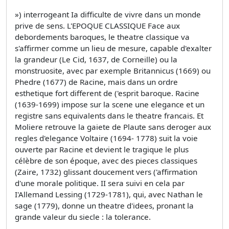
») interrogeant Ia difficulte de vivre dans un monde
prive de sens. L'EPOQUE CLASSIQUE Face aux
debordements baroques, le theatre classique va
s'affirmer comme un lieu de mesure, capable d'exalter
la grandeur (Le Cid, 1637, de Corneille) ou la
monstruosite, avec par exemple Britannicus (1669) ou
Phedre (1677) de Racine, mais dans un ordre
esthetique fort different de ('esprit baroque. Racine
(1639-1699) impose sur la scene une elegance et un
registre sans equivalents dans le theatre francais. Et
Moliere retrouve la gaiete de Plaute sans deroger aux
regles d'elegance Voltaire (1694- 1778) suit la voie
ouverte par Racine et devient le tragique le plus
célèbre de son époque, avec des pieces classiques
(Zaire, 1732) glissant doucement vers ('affirmation
d'une morale politique. II sera suivi en cela par
I'Allemand Lessing (1729-1781), qui, avec Nathan le
sage (1779), donne un theatre d'idees, pronant la
grande valeur du siecle : la tolerance.