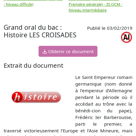
- Niveau difficile)
Première générale) - 35 QCM -
M
Niveau intermédiaire
d
Grand oral du bac :
Publié le 03/02/2019
Histoire LES CROISADES
Obtenir ce document
Extrait du document
Le Saint Empereur romain
germanique (nom donné
à l’empereur d’Allemagne
pendant la période où il
accédait au trône avec la
bénédi-cion du pape),
Frédéric Ier Barberousse,
parti le premier, a
traversé victorieusement l’Europe et l’Asie Mineure, mais