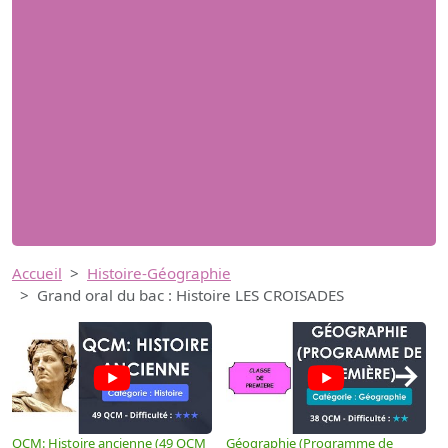
Accueil
Histoire-Géographie
Grand oral du bac : Histoire LES CROISADES
→
QCM: Histoire ancienne (49 QCM
Géographie (Programme de
H