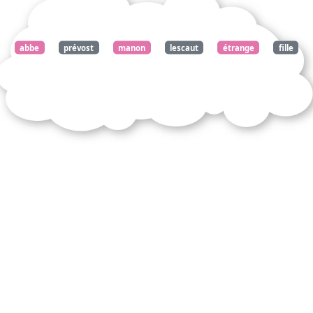
document
abbe
prévost
manon
lescaut
étrange
fille