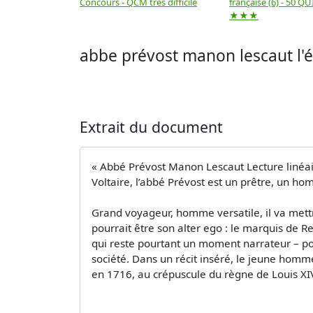
Concours - QCM très difficile
française (6) - 50 QUIZ
★★★
abbe prévost manon lescaut l'ét
Extrait du document
« Abbé Prévost Manon Lescaut Lecture linéai
Voltaire, l’abbé Prévost est un prêtre, un ho
Grand voyageur, homme versatile, il va mett
pourrait être son alter ego : le marquis de R
qui reste pourtant un moment narrateur – pou
société. Dans un récit inséré, le jeune ho
en 1716, au crépuscule du règne de Louis XIV