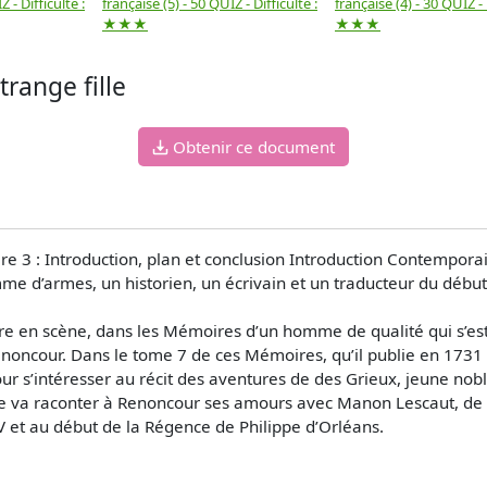
 - Difficulté :
française (5) - 50 QUIZ - Difficulté :
française (4) - 30 QUIZ - 
★★★
★★★
range fille
Obtenir ce document
re 3 : Introduction, plan et conclusion Introduction Contempor
mme d’armes, un historien, un écrivain et un traducteur du débu
re en scène, dans les Mémoires d’un homme de qualité qui s’est 
enoncour. Dans le tome 7 de ces Mémoires, qu’il publie en 1731 e
r s’intéresser au récit des aventures de des Grieux, jeune nob
mme va raconter à Renoncour ses amours avec Manon Lescaut, de
 et au début de la Régence de Philippe d’Orléans.