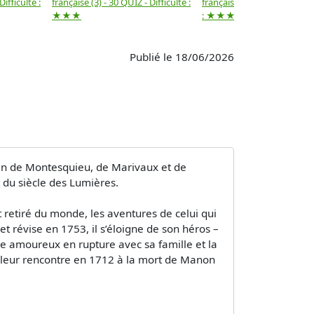
Difficulté :
française (3) - 30 QUIZ - Difficulté :
française (2) -( 20 QUIZ - Dif
★★★
: ★★★
Publié le 18/06/2026
ain de Montesquieu, de Marivaux et de
t du siècle des Lumières.
retiré du monde, les aventures de celui qui
t révise en 1753, il s’éloigne de son héros –
le amoureux en rupture avec sa famille et la
 leur rencontre en 1712 à la mort de Manon