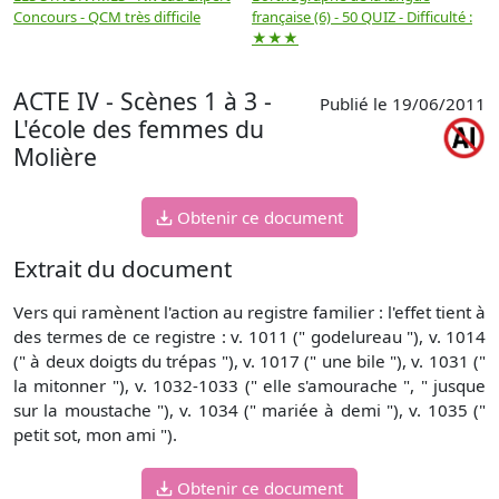
Concours - QCM très difficile
française (6) - 50 QUIZ - Difficulté :
f
★★★
ACTE IV - Scènes 1 à 3 -
Publié le 19/06/2011
L'école des femmes du
Molière
Obtenir ce document
Extrait du document
Vers qui ramènent l'action au registre familier : l'effet tient à
des termes de ce registre : v. 1011 (" godelureau "), v. 1014
(" à deux doigts du trépas "), v. 1017 (" une bile "), v. 1031 ("
la mitonner "), v. 1032-1033 (" elle s'amourache ", " jusque
sur la moustache "), v. 1034 (" mariée à demi "), v. 1035 ("
petit sot, mon ami ").
Obtenir ce document