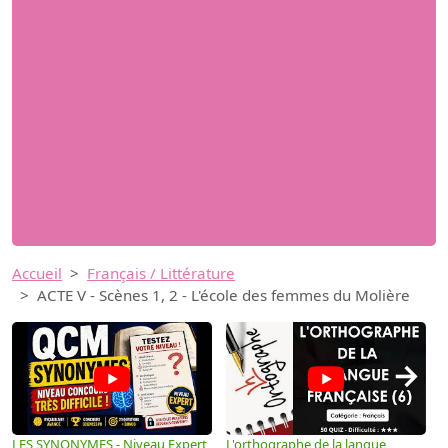
Accueil
Français / Littérature
ACTE V - Scènes 1, 2 - L'école des femmes du Molière
→
LES SYNONYMES - Niveau Expert
L'orthographe de la langue
L