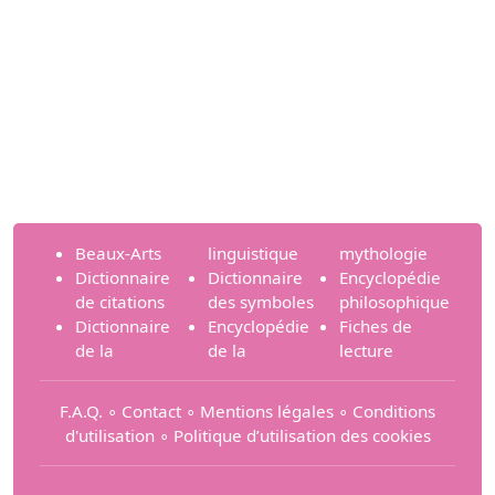
Beaux-Arts
linguistique
mythologie
Dictionnaire
Dictionnaire
Encyclopédie
de citations
des symboles
philosophique
Dictionnaire
Encyclopédie
Fiches de
de la
de la
lecture
F.A.Q.
∘
Contact
∘
Mentions légales
∘
Conditions
d'utilisation
∘
Politique d’utilisation des cookies