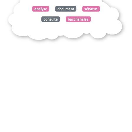
analyse
document
sénatus
consulte
bacchanales