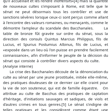
qu'il accueillait et les rendre inoffensifs«[4] mais la quantité
de nouveaux cultes s'imposant à Rome, est telle que le
sénat ne peut désormais tous les contrôler et use de
sanctions sévères lorsque ceux-ci sont perçus comme allant
à l'encontre des valeurs romaines, ou menaçants, comme le
démontre l'ampleur du scandale des Bacchanales. La
table de bronze fût gravée sur ordre du sénat, sous la
direction des consuls Quintus Marcius Philippus, fils de
Lucius, et Spurius Postumius Albinus, fils de Lucius, et
«exposée dans un lieu où l'on puisse en prendre facilement
connaissance«, afin d'informer le peuple de la décision du
sénat qui consiste à contrôler divers aspects du culte.
(Analyse interne)
La crise des Bacchanales découle de la dénonciation du
culte au sénat par une jeune prostituée, initiée elle-même,
des pratiques douteuses de ce dernier car elle craint pour
la vie de son souteneur, qui est de famille équestre. On
attribue au culte de Bacchus des pratiques de captation
d'héritage, d'initiations sauvages et sadiques, de viols et
d'autres crimes en tous genres.[5] Le sénat s'indigne de
telles pratiques et les considèrent comme étant une