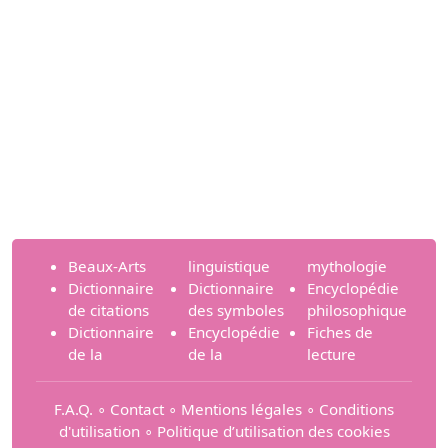
Beaux-Arts
linguistique
mythologie
Dictionnaire
Dictionnaire
Encyclopédie
de citations
des symboles
philosophique
Dictionnaire
Encyclopédie
Fiches de
de la
de la
lecture
F.A.Q.
∘
Contact
∘
Mentions légales
∘
Conditions
d'utilisation
∘
Politique d’utilisation des cookies