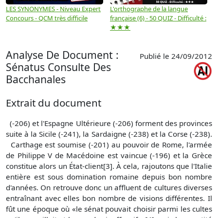
LES SYNONYMES - Niveau Expert
L'orthographe de la langue
L
Concours - QCM très difficile
française (6) - 50 QUIZ - Difficulté :
f
★★★
Analyse De Document :
Publié le 24/09/2012
Sénatus Consulte Des
Bacchanales
Extrait du document
(-206) et l'Espagne Ultérieure (-206) forment des provinces
suite à la Sicile (-241), la Sardaigne (-238) et la Corse (-238).
Carthage est soumise (-201) au pouvoir de Rome, l'armée
de Philippe V de Macédoine est vaincue (-196) et la Grèce
constitue alors un État-client[3]. À cela, rajoutons que l'Italie
entière est sous domination romaine depuis bon nombre
d'années. On retrouve donc un affluent de cultures diverses
entraînant avec elles bon nombre de visions différentes. Il
fût une époque où «le sénat pouvait choisir parmi les cultes