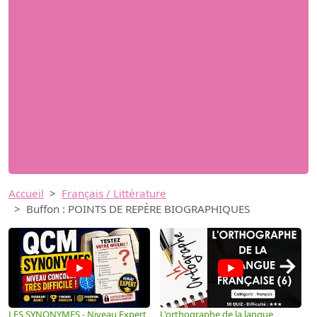
Accueil
Français / Littérature
Buffon : POINTS DE REPÈRE BIOGRAPHIQUES
→
LES SYNONYMES - Niveau Expert
L'orthographe de la langue
L