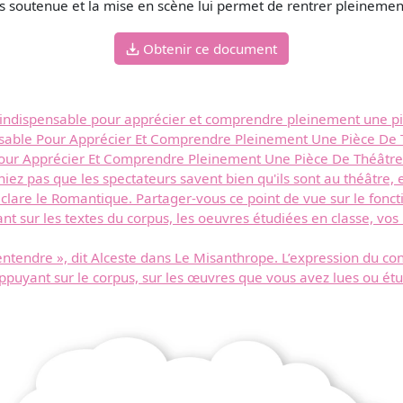
us soutenue et la mise en scène lui permet de rentrer pleinement
Obtenir ce document
ît indispensable pour apprécier et comprendre pleinement une p
nsable Pour Apprécier Et Comprendre Pleinement Une Pièce De 
 Pour Apprécier Et Comprendre Pleinement Une Pièce De Théâtre
iez pas que les spectateurs savent bien qu'ils sont au théâtre, e
 déclare le Romantique. Partager-vous ce point de vue sur le fon
t sur les textes du corpus, les oeuvres étudiées en classe, vos
ntendre », dit Alceste dans Le Misanthrope. L’expression du conf
puyant sur le corpus, sur les œuvres que vous avez lues ou étud