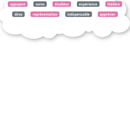
appuyant
uvres
étudiées
expérience
théâtre
direz
représentation
indispensable
apprécier
comprendre