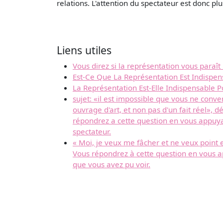
relations. L'attention du spectateur est donc pl
Liens utiles
Vous direz si la représentation vous para
Est-Ce Que La Représentation Est Indispe
La Représentation Est-Elle Indispensable
sujet: «il est impossible que vous ne conven
ouvrage d'art, et non pas d'un fait réel»,
répondrez a cette question en vous appuyan
spectateur.
« Moi, je veux me fâcher et ne veux point e
Vous répondrez à cette question en vous ap
que vous avez pu voir.