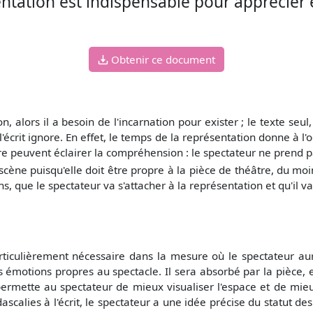
sentation est indispensable pour apprécie
Obtenir ce document
, alors il a besoin de l'incarnation pour exister ; le texte seul
écrit ignore. En effet, le temps de la représentation donne à l
 peuvent éclairer la compréhension : le spectateur ne prend pas
 scène puisqu'elle doit être propre à la pièce de théâtre, du moi
s, que le spectateur va s'attacher à la représentation et qu'il va
articulièrement nécessaire dans la mesure où le spectateur a
s émotions propres au spectacle. Il sera absorbé par la pièce, et
 permette au spectateur de mieux visualiser l'espace et de mieux
ascalies à l'écrit, le spectateur a une idée précise du statut d