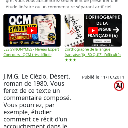
gré. Vous vous abstiendrez seulement de présenter une
étude linéaire ou un commentaire séparant artificiel
→
LES SYNONYMES - Niveau Expert
L'orthographe de la langue
L
Concours - QCM très difficile
française (6) - 50 QUIZ - Difficulté :
f
★★★
J.M.G. Le Clézio, Désert,
Publié le 11/10/2011
roman de 1980. Vous
ferez de ce texte un
commentaire composé.
Vous pourrez, par
exemple, étudier
comment ce récit d'un
accouchement dans le