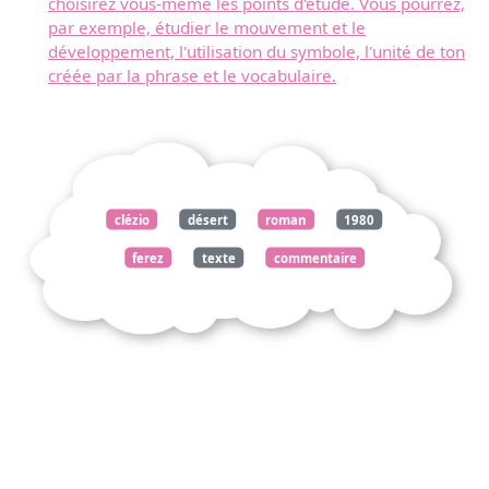
choisirez vous-même les points d'étude. Vous pourrez,
par exemple, étudier le mouvement et le
développement, l'utilisation du symbole, l'unité de ton
créée par la phrase et le vocabulaire.
clézio
désert
roman
1980
ferez
texte
commentaire
composé
pourrez
exemple
étudier
récit
accouchement
saharien
montre
procédés
style