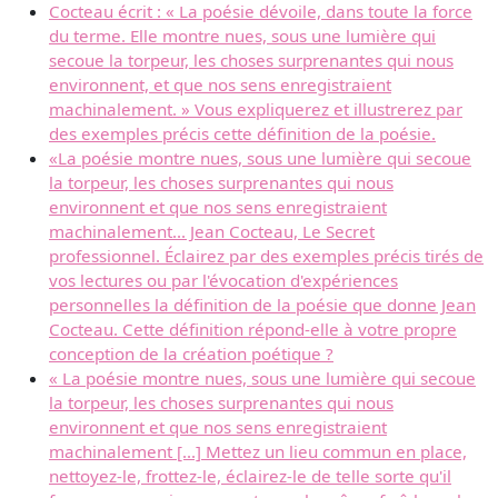
Cocteau écrit : « La poésie dévoile, dans toute la force
du terme. Elle montre nues, sous une lumière qui
secoue la torpeur, les choses surprenantes qui nous
environnent, et que nos sens enregistraient
machinalement. » Vous expliquerez et illustrerez par
des exemples précis cette définition de la poésie.
«La poésie montre nues, sous une lumière qui secoue
la torpeur, les choses surprenantes qui nous
environnent et que nos sens enregistraient
machinalement... Jean Cocteau, Le Secret
professionnel. Éclairez par des exemples précis tirés de
vos lectures ou par l'évocation d'expériences
personnelles la définition de la poésie que donne Jean
Cocteau. Cette définition répond-elle à votre propre
conception de la création poétique ?
« La poésie montre nues, sous une lumière qui secoue
la torpeur, les choses surprenantes qui nous
environnent et que nos sens enregistraient
machinalement [...] Mettez un lieu commun en place,
nettoyez-le, frottez-le, éclairez-le de telle sorte qu'il