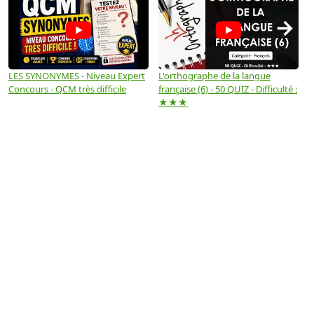
→
LES SYNONYMES - Niveau Expert
L'orthographe de la langue
L
Concours - QCM très difficile
française (6) - 50 QUIZ - Difficulté :
f
★★★