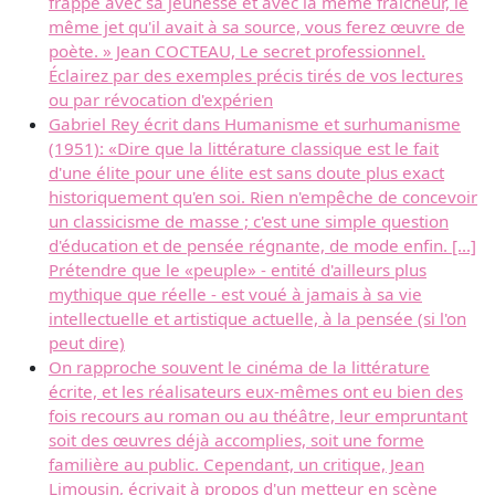
frappe avec sa jeunesse et avec la même fraîcheur, le
même jet qu'il avait à sa source, vous ferez œuvre de
poète. » Jean COCTEAU, Le secret professionnel.
Éclairez par des exemples précis tirés de vos lectures
ou par révocation d'expérien
Gabriel Rey écrit dans Humanisme et surhumanisme
(1951): «Dire que la littérature classique est le fait
d'une élite pour une élite est sans doute plus exact
historiquement qu'en soi. Rien n'empêche de concevoir
un classicisme de masse ; c'est une simple question
d'éducation et de pensée régnante, de mode enfin. [...]
Prétendre que le «peuple» - entité d'ailleurs plus
mythique que réelle - est voué à jamais à sa vie
intellectuelle et artistique actuelle, à la pensée (si l'on
peut dire)
On rapproche souvent le cinéma de la littérature
écrite, et les réalisateurs eux-mêmes ont eu bien des
fois recours au roman ou au théâtre, leur empruntant
soit des œuvres déjà accomplies, soit une forme
familière au public. Cependant, un critique, Jean
Limousin, écrivait à propos d'un metteur en scène